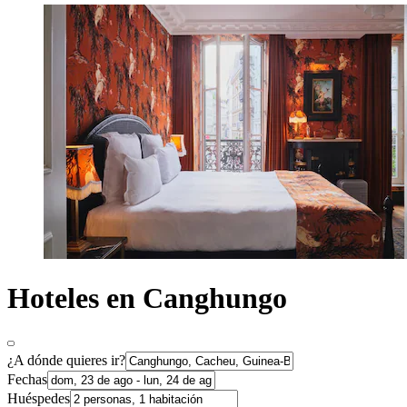
Hoteles en Canghungo
¿A dónde quieres ir?
Fechas
Huéspedes