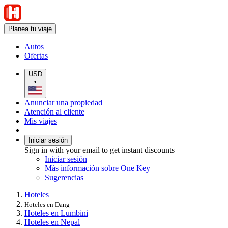
Planea tu viaje
Autos
Ofertas
USD
•
Anunciar una propiedad
Atención al cliente
Mis viajes
Iniciar sesión
Sign in with your email to get instant discounts
Iniciar sesión
Más información sobre One Key
Sugerencias
Hoteles
Hoteles en Dang
Hoteles en Lumbini
Hoteles en Nepal