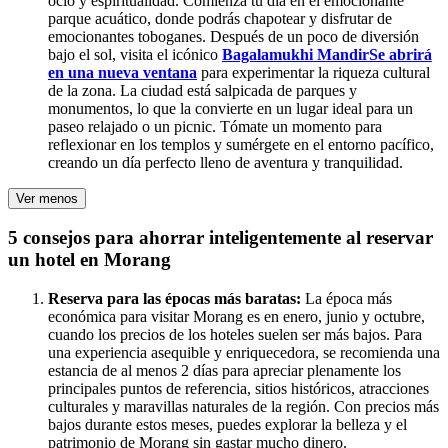
ocio y espiritualidad. Comienza tu día en el emocionante
parque acuático, donde podrás chapotear y disfrutar de
emocionantes toboganes. Después de un poco de diversión
bajo el sol, visita el icónico
Bagalamukhi Mandir
Se abrirá
en una nueva ventana
para experimentar la riqueza cultural
de la zona. La ciudad está salpicada de parques y
monumentos, lo que la convierte en un lugar ideal para un
paseo relajado o un picnic. Tómate un momento para
reflexionar en los templos y sumérgete en el entorno pacífico,
creando un día perfecto lleno de aventura y tranquilidad.
Ver menos
5 consejos para ahorrar inteligentemente al reservar
un hotel en Morang
Reserva para las épocas más baratas:
La época más
económica para visitar Morang es en enero, junio y octubre,
cuando los precios de los hoteles suelen ser más bajos. Para
una experiencia asequible y enriquecedora, se recomienda una
estancia de al menos 2 días para apreciar plenamente los
principales puntos de referencia, sitios históricos, atracciones
culturales y maravillas naturales de la región. Con precios más
bajos durante estos meses, puedes explorar la belleza y el
patrimonio de Morang sin gastar mucho dinero.