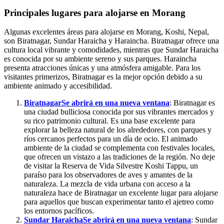
Principales lugares para alojarse en Morang
Algunas excelentes áreas para alojarse en Morang, Koshi, Nepal,
son Biratnagar, Sundar Haraicha y Haraincha. Biratnagar ofrece una
cultura local vibrante y comodidades, mientras que Sundar Haraicha
es conocida por su ambiente sereno y sus parques. Haraincha
presenta atracciones únicas y una atmósfera amigable. Para los
visitantes primerizos, Biratnagar es la mejor opción debido a su
ambiente animado y accesibilidad.
Biratnagar
Se abrirá en una nueva ventana
: Biratnagar es
una ciudad bulliciosa conocida por sus vibrantes mercados y
su rico patrimonio cultural. Es una base excelente para
explorar la belleza natural de los alrededores, con parques y
ríos cercanos perfectos para un día de ocio. El animado
ambiente de la ciudad se complementa con festivales locales,
que ofrecen un vistazo a las tradiciones de la región. No deje
de visitar la Reserva de Vida Silvestre Koshi Tappu, un
paraíso para los observadores de aves y amantes de la
naturaleza. La mezcla de vida urbana con acceso a la
naturaleza hace de Biratnagar un excelente lugar para alojarse
para aquellos que buscan experimentar tanto el ajetreo como
los entornos pacíficos.
Sundar Haraicha
Se abrirá en una nueva ventana
: Sundar