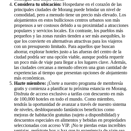
Considera tu ubicación:
Hospedarse en el corazón de las
principales ciudades de Morang puede brindar un nivel de
comodidad, pero a menudo tiene un precio más elevado. Los
alojamientos en estos bulliciosos centros urbanos son más
propensos a ser costosos debido a su proximidad a atracciones
populares y servicios locales. En contraste, los pueblos más
pequeños y las zonas rurales tienden a ser más asequibles, lo
que los convierte en alternativas atractivas para los viajeros
con un presupuesto limitado. Para aquellos que buscan
ahorrar, explorar hoteles justo a las afueras del centro de la
ciudad podría ser una opción viable, aunque podría requerir
un poco más de viaje para llegar a los lugares clave. Además,
las ciudades cercanas a menudo ofrecen una gran cantidad de
experiencias al tiempo que presentan opciones de alojamiento
más económicas.
Hazte miembro:
¡Únete a nuestro programa de membresía
gratis y comienza a planificar tu próxima estancia en Morang.
Disfruta de acceso exclusivo a tarifas con descuento en más
de 100,000 hoteles en todo el mundo. Como miembro,
tendrás la oportunidad de avanzar a través de nuestro sistema
de niveles, desbloqueando fantásticos beneficios como
mejoras de habitación gratuitas (sujeto a disponibilidad) y
descuentos especiales en alimentos y bebidas en propiedades
seleccionadas con acceso VIP. ¡No te pierdas estas increíbles
ventajas, regístrate hoy y haz que tu experiencia de viaje sea