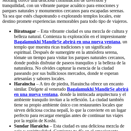
Morang ofrece una deliciosa combinación de diversión y
tranquilidad, con un vibrante parque acuático para emociones y
parques naturales y monumentos cercanos para escapadas serenas.
Ya sea que estés chapoteando o explorando templos locales, este
destino promete experiencias memorables para todo tipo de viajeros.
Biratnagar
– Esta vibrante ciudad es una mezcla de cultura y
belleza natural. Comienza tu exploración en el impresionante
Bagalamukhi Mandir
Se abrirá en una nueva ventana
, un
templo que muestra ricas tradiciones y un significado
espiritual. Después de sumergirte en la atmósfera serena,
tómate un tiempo para visitar los parques naturales cercanos,
donde podrás disfrutar de paseos tranquilos y la belleza de la
naturaleza. No olvides capturar la esencia de la ciudad
paseando por sus bulliciosos mercados, donde te esperan
artesanías y sabores locales.
Haraincha
– A tiro de piedra, Haraincha ofrece un encanto
similar. Dirígete al venerado
Bagalamukhi Mandir
Se abrirá
en una nueva ventana
, donde la intrincada arquitectura y el
ambiente tranquilo invitan a la reflexión. La ciudad también
tiene su propio ambiente único con restaurantes locales que
sirven deliciosa cocina nepalí, lo que la convierte en un lugar
perfecto para recargar energías antes de continuar tus viajes
por la región de Koshi.
Sundar Haraicha
– Esta ciudad es una deliciosa mezcla de