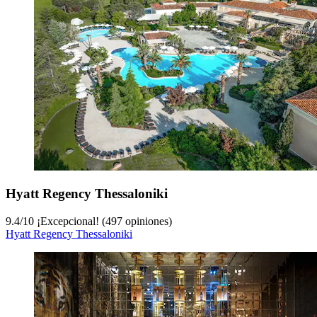
Hyatt Regency Thessaloniki
9.4
/
10
¡Excepcional! (497 opiniones)
Hyatt Regency Thessaloniki