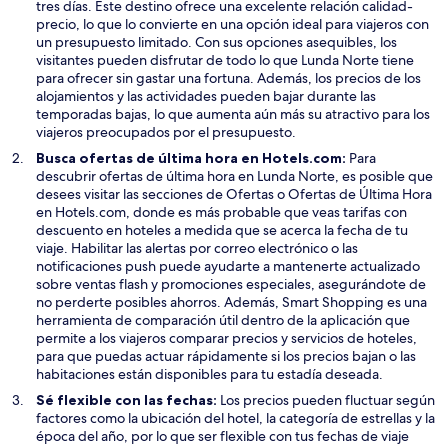
tres días. Este destino ofrece una excelente relación calidad-
n
precio, lo que lo convierte en una opción ideal para viajeros con
a
un presupuesto limitado. Con sus opciones asequibles, los
visitantes pueden disfrutar de todo lo que Lunda Norte tiene
para ofrecer sin gastar una fortuna. Además, los precios de los
alojamientos y las actividades pueden bajar durante las
temporadas bajas, lo que aumenta aún más su atractivo para los
viajeros preocupados por el presupuesto.
Busca ofertas de última hora en Hotels.com:
Para
descubrir ofertas de última hora en Lunda Norte, es posible que
desees visitar las secciones de Ofertas o Ofertas de Última Hora
en Hotels.com, donde es más probable que veas tarifas con
descuento en hoteles a medida que se acerca la fecha de tu
viaje. Habilitar las alertas por correo electrónico o las
notificaciones push puede ayudarte a mantenerte actualizado
sobre ventas flash y promociones especiales, asegurándote de
no perderte posibles ahorros. Además, Smart Shopping es una
herramienta de comparación útil dentro de la aplicación que
permite a los viajeros comparar precios y servicios de hoteles,
para que puedas actuar rápidamente si los precios bajan o las
habitaciones están disponibles para tu estadía deseada.
Sé flexible con las fechas:
Los precios pueden fluctuar según
factores como la ubicación del hotel, la categoría de estrellas y la
época del año, por lo que ser flexible con tus fechas de viaje