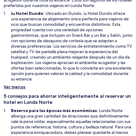
acogedor durante toda su estancia. Estos son algunos de los hoteles
preferidos por nuestros viajeros en Lunda Norte:
S
iu Hotel Dundo
: Ubicado en Dundo, iu Hotel Dundo ofrece
e
una experiencia de alojamiento única perfecta para viajeros de
a
ocio que buscan comodidad y encuentros distintivos. Esta
b
propiedad cuenta con una variedad de opciones
r
gastronómicas, que incluyen un Snack Bar y un Bar y Salón, junto
i
con opciones de desayuno de cortesía que se adaptan a
r
diversas preferencias. Los servicios de entretenimiento como TV
á
satelital y TV de pantalla plana mejoran la experiencia del
e
huésped, creando un ambiente relajante después de un día de
n
exploración. Los viajeros aprecian el ambiente acogedor y las
u
ofertas bien seleccionadas, lo que lo convierte en una excelente
n
opción para quienes valoran la calidad y la comodidad durante
a
su estancia.
n
Ver menos
u
e
5 consejos para ahorrar inteligentemente al reservar un
v
hotel en Lunda Norte
a
Reserva para las épocas más económicas:
Lunda Norte
v
alberga una gran cantidad de atracciones que definitivamente
e
vale la pena visitar, especialmente aquellas relacionadas con sus
n
puntos de referencia, historia, cultura y belleza natural. Para una
t
experiencia enriquecedora, debes planear quedarte al menos
a