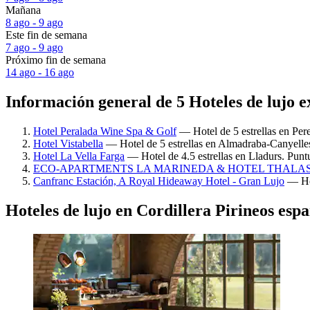
Mañana
8 ago - 9 ago
Este fin de semana
7 ago - 9 ago
Próximo fin de semana
14 ago - 16 ago
Información general de 5 Hoteles de lujo e
Hotel Peralada Wine Spa & Golf
— Hotel de 5 estrellas en Per
Hotel Vistabella
— Hotel de 5 estrellas en Almadraba-Canyelles
Hotel La Vella Farga
— Hotel de 4.5 estrellas en Lladurs. Punt
ECO-APARTMENTS LA MARINEDA & HOTEL THALAS
Canfranc Estación, A Royal Hideaway Hotel - Gran Lujo
— Hot
Hoteles de lujo en Cordillera Pirineos espa