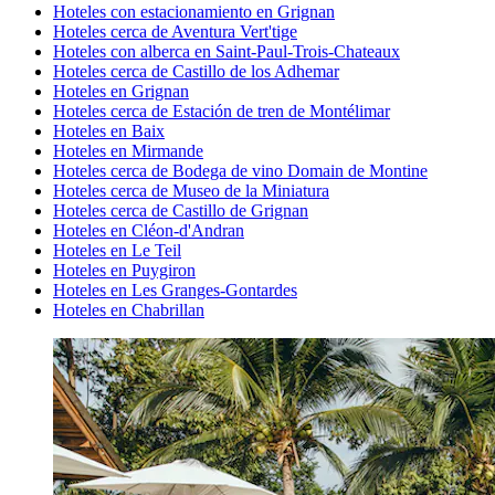
Hoteles con estacionamiento en Grignan
Hoteles cerca de Aventura Vert'tige
Hoteles con alberca en Saint-Paul-Trois-Chateaux
Hoteles cerca de Castillo de los Adhemar
Hoteles en Grignan
Hoteles cerca de Estación de tren de Montélimar
Hoteles en Baix
Hoteles en Mirmande
Hoteles cerca de Bodega de vino Domain de Montine
Hoteles cerca de Museo de la Miniatura
Hoteles cerca de Castillo de Grignan
Hoteles en Cléon-d'Andran
Hoteles en Le Teil
Hoteles en Puygiron
Hoteles en Les Granges-Gontardes
Hoteles en Chabrillan