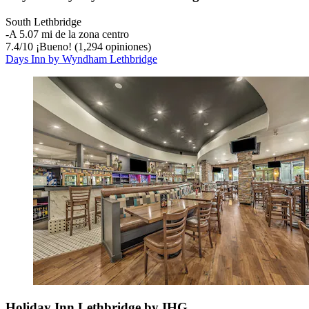
South Lethbridge
‐
A 5.07 mi de la zona centro
7.4
/
10
¡Bueno! (1,294 opiniones)
Days Inn by Wyndham Lethbridge
Holiday Inn Lethbridge by IHG