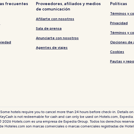
as frecuentes
Proveedores, afiliados y medios
Políticas
de comunicación
Términos y c
Afiliarte con nosotros
s
Privacidad
Sala de prensa
Términos y c
Anunciarte con nosotros
piedad
Opciones de 
Agentes de viajes
Cookies
Pautas y rep
 Some hotels require you to cancel more than 24 hours before check-in. Details on 
eyCash is not redeemable for cash and can only be used on Hotels.com, Expedia
© 2026 Hotels.com es una empresa de Expedia Group. Todos los derechos reserva
 de Hoteles.com son marcas comerciales o marcas comerciales registradas de Hote