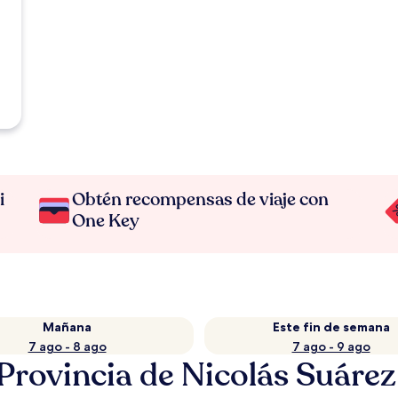
i
Obtén recompensas de viaje con
One Key
Mañana
Este fin de semana
7 ago - 8 ago
7 ago - 9 ago
rovincia de Nicolás Suárez