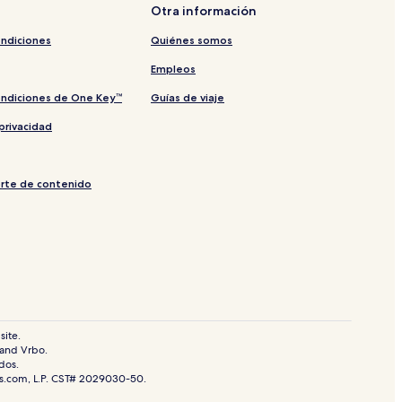
Otra información
ondiciones
Quiénes somos
Empleos
ondiciones de One Key™
Guías de viaje
privacidad
orte de contenido
site.
 and Vrbo.
dos.
ls.com, L.P. CST# 2029030-50.