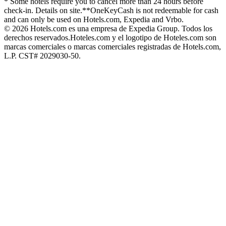
* Some hotels require you to cancel more than 24 hours before
check-in. Details on site.
**OneKeyCash is not redeemable for cash
and can only be used on Hotels.com, Expedia and Vrbo.
© 2026 Hotels.com es una empresa de Expedia Group. Todos los
derechos reservados.
Hoteles.com y el logotipo de Hoteles.com son
marcas comerciales o marcas comerciales registradas de Hotels.com,
L.P. CST# 2029030-50.