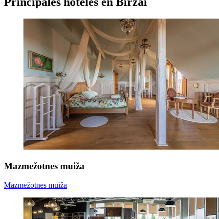
Principales hoteles en Biržai
Mazmežotnes muiža
Mazmežotnes muiža