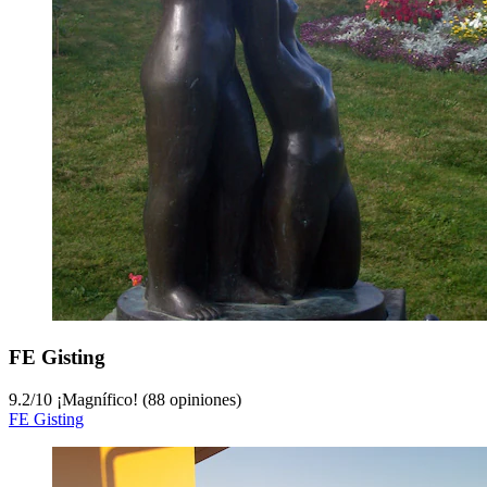
FE Gisting
9.2
/
10
¡Magnífico! (88 opiniones)
FE Gisting