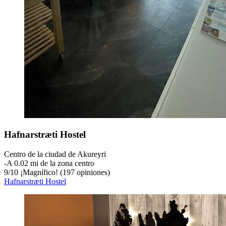
Hafnarstræti Hostel
Centro de la ciudad de Akureyri
‐
A 0.02 mi de la zona centro
9
/
10
¡Magnífico! (197 opiniones)
Hafnarstræti Hostel