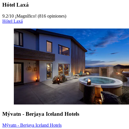
Hótel Laxá
9.2
/
10
¡Magnífico! (816 opiniones)
Hótel Laxá
Mývatn - Berjaya Iceland Hotels
Mývatn - Berjaya Iceland Hotels