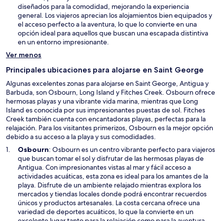
e
diseñados para la comodidad, mejorando la experiencia
n
general. Los viajeros aprecian los alojamientos bien equipados y
u
el acceso perfecto a la aventura, lo que lo convierte en una
n
opción ideal para aquellos que buscan una escapada distintiva
a
en un entorno impresionante.
n
Ver menos
u
e
Principales ubicaciones para alojarse en Saint George
v
Algunas excelentes zonas para alojarse en Saint George, Antigua y
a
Barbuda, son Osbourn, Long Island y Fitches Creek. Osbourn ofrece
v
hermosas playas y una vibrante vida marina, mientras que Long
e
Island es conocida por sus impresionantes puestas de sol. Fitches
n
Creek también cuenta con encantadoras playas, perfectas para la
t
relajación. Para los visitantes primerizos, Osbourn es la mejor opción
a
debido a su acceso a la playa y sus comodidades.
n
a
S
Osbourn
: Osbourn es un centro vibrante perfecto para viajeros
e
que buscan tomar el sol y disfrutar de las hermosas playas de
a
Antigua. Con impresionantes vistas al mar y fácil acceso a
b
actividades acuáticas, esta zona es ideal para los amantes de la
r
playa. Disfrute de un ambiente relajado mientras explora los
i
mercados y tiendas locales donde podrá encontrar recuerdos
r
únicos y productos artesanales. La costa cercana ofrece una
á
variedad de deportes acuáticos, lo que la convierte en un
e
excelente lugar tanto para la relajación como para la aventura.