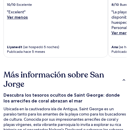
10/10
Excelente
8/10
Bueno
"Excelent"
"La playa 
Ver menos
disponible
huespedes.
Personal 
Ver meno
Liyanedt
(se hospedó 5 noches)
Ana
(se ho
Publicada hace 5 meses
Publicada 
Más información sobre San
Jorge
Descubra los tesoros ocultos de Saint George: donde
los arrecifes de coral abrazan el mar
Ubicada en la cautivadora isla de Antigua, Saint George es un
paraíso tanto para los amantes de la playa como para los buscadores
de cultura. Conocida por sus impresionantes arrecifes de coral y
playas vírgenes, esta vibrante parroquia lo invita a explorar su rica
historia en el encantador Nelson's Dockyard o saborear los sabores