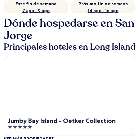
Este fin de semana
Próximo fin de semana
7 ago - 9 ago
14 ago - 16 ago
Dónde hospedarse en San
Jorge
Principales hoteles en Long Island
Jumby Bay Island - Oetker Collection
Jumby Bay Island - Oetker Collection
5
out
VER MÁS PROPIEDADES