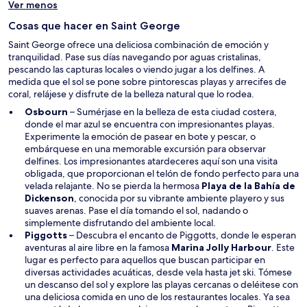
Ver menos
t
n
a
a
Cosas que hacer en Saint George
n
n
a
Saint George ofrece una deliciosa combinación de emoción y
u
tranquilidad. Pase sus días navegando por aguas cristalinas,
e
pescando las capturas locales o viendo jugar a los delfines. A
v
medida que el sol se pone sobre pintorescas playas y arrecifes de
a
coral, relájese y disfrute de la belleza natural que lo rodea.
v
e
Osbourn
– Sumérjase en la belleza de esta ciudad costera,
n
donde el mar azul se encuentra con impresionantes playas.
t
Experimente la emoción de pasear en bote y pescar, o
a
embárquese en una memorable excursión para observar
n
delfines. Los impresionantes atardeceres aquí son una visita
a
obligada, que proporcionan el telón de fondo perfecto para una
velada relajante. No se pierda la hermosa
Playa de la Bahía de
S
Dickenson
, conocida por su vibrante ambiente playero y sus
e
suaves arenas. Pase el día tomando el sol, nadando o
a
simplemente disfrutando del ambiente local.
b
Piggotts
– Descubra el encanto de Piggotts, donde le esperan
r
S
aventuras al aire libre en la famosa
Marina Jolly Harbour
. Este
i
e
lugar es perfecto para aquellos que buscan participar en
r
a
diversas actividades acuáticas, desde vela hasta jet ski. Tómese
á
b
un descanso del sol y explore las playas cercanas o deléitese con
e
r
una deliciosa comida en uno de los restaurantes locales. Ya sea