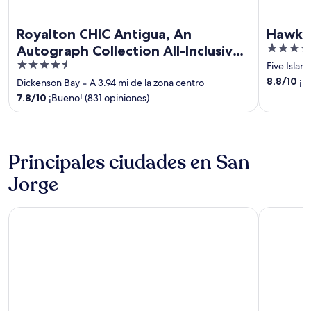
Royalton CHIC Antigua, An
Hawksb
4
Autograph Collection All-Inclusive
out
4.5
Resort – Adults Only
Five Island
of
out
8.8
/
10
¡Ex
Dickenson Bay
‐
A 3.94 mi de la zona centro
5
of
7.8
/
10
¡Bueno! (831 opiniones)
5
Principales ciudades en San
Jorge
Long Island
Osbourn