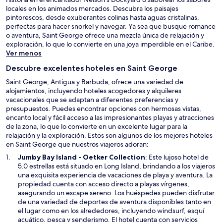
locales en los animados mercados. Descubra los paisajes
pintorescos, desde exuberantes colinas hasta aguas cristalinas,
perfectas para hacer snorkel y navegar. Ya sea que busque romance
o aventura, Saint George ofrece una mezcla única de relajación y
exploración, lo que lo convierte en una joya imperdible en el Caribe.
Ver menos
Descubre excelentes hoteles en Saint George
Saint George, Antigua y Barbuda, ofrece una variedad de
alojamientos, incluyendo hoteles acogedores y alquileres
vacacionales que se adaptan a diferentes preferencias y
presupuestos. Puedes encontrar opciones con hermosas vistas,
encanto local y fácil acceso a las impresionantes playas y atracciones
de la zona, lo que lo convierte en un excelente lugar para la
relajación y la exploración. Estos son algunos de los mejores hoteles
en Saint George que nuestros viajeros adoran:
S
Jumby Bay Island - Oetker Collection
: Este lujoso hotel de
e
5.0 estrellas está situado en Long Island, brindando a los viajeros
a
una exquisita experiencia de vacaciones de playa y aventura. La
b
propiedad cuenta con acceso directo a playas vírgenes,
r
asegurando un escape sereno. Los huéspedes pueden disfrutar
i
de una variedad de deportes de aventura disponibles tanto en
r
el lugar como en los alrededores, incluyendo windsurf, esquí
á
acuático, pesca y senderismo. El hotel cuenta con servicios