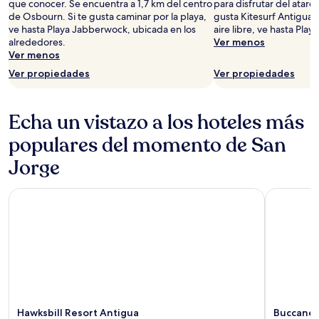
que conocer. Se encuentra a 1,7 km del centro
para disfrutar del atarde
de Osbourn. Si te gusta caminar por la playa,
gusta Kitesurf Antigua 
ve hasta Playa Jabberwock, ubicada en los
aire libre, ve hasta Pla
alrededores.
Ver menos
Ver menos
Ver propiedades
Ver propiedades
Echa un vistazo a los hoteles más
populares del momento de San
Jorge
Hawksbill Resort Antigua
Buccaneer
Hawksbill Resort Antigua
Buccanee