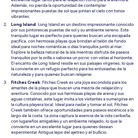
n
Además, no pierda la oportunidad de contemplar
u
impresionantes puestas de sol que pintan el cielo con tonos
n
vibrantes.
a
S
Long Island
: Long Island es un destino impresionante conocido
n
e
por sus pintorescas puestas de sol y su ambiente sereno. Este
u
a
tranquilo lugar es perfecto para quienes buscan una escapada
e
b
pacífica, con hermosas playas que brindan el telón de fondo
v
r
ideal para noches románticas o días tranquilos junto al mar.
a
i
Explore la belleza natural de la isla mientras disfruta de paseos
v
r
tranquilos por la orilla o saborea un picnic con vistas al horizonte.
e
á
El encanto de Long Island reside en sus paisajes vírgenes, lo que
n
e
la convierte en un refugio perfecto para los entusiastas de la
t
n
naturaleza y para quienes buscan relajarse.
a
u
S
Fitches Creek
: Fitches Creek es una joya escondida para los
n
n
e
amantes de la playa que buscan una mezcla de relajación y
a
a
a
aventura. Conocido por sus hermosas playas de arena y sus
n
b
aguas cristalinas, este lugar invita a los visitantes a sumergirse en
u
r
la cultura playera local. Ideal para nadar y tomar el sol, Fitches
e
i
Creek también ofrece oportunidades para paseos escénicos a lo
v
r
largo de la costa. La zona captura la esencia de la vida caribeña,
a
á
con lugareños amigables y un ambiente relajado, lo que la
v
e
convierte en un excelente lugar para quienes desean
e
n
experimentar Antigua lejos del ajetreo y el bullicio.
n
u