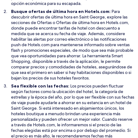
t
opción económica para su escapada.
a
Busque ofertas de última hora en Hotels.com:
Para
n
descubrir ofertas de última hora en Saint George, explore las
a
secciones de Ofertas o Ofertas de última hora en Hotels.com,
donde puede encontrar tarifas de hotel con descuento a
medida que se acerca su fecha de viaje. Además, considere
habilitar las alertas por correo electrónico o las notificaciones
push de Hotels.com para mantenerse informado sobre ventas
flash y promociones especiales, de modo que sea más probable
que vea oportunidades para ahorrar. La herramienta Smart
Shopping, disponible a través de la aplicación, le permite
comparar precios y comodidades de hoteles, asegurándose de
que sea el primero en saber si hay habitaciones disponibles o si
bajan los precios de sus hoteles favoritos.
Sea flexible con las fechas:
Los precios pueden fluctuar
según factores como la ubicación del hotel, la categoría de
estrellas y la época del año, por lo que ser flexible con sus fechas
de viaje puede ayudarle a ahorrar en su estancia en un hotel de
Saint George. Si está interesado en alojamientos únicos, los
hoteles boutique a menudo brindan una experiencia más
personalizada y pueden ofrecer un mejor valor. Cuando reserve
a través de Hotels.com, le informaremos si el precio de las
fechas elegidas está por encima o por debajo del promedio. Si
el precio es más alto, le recomendaremos fechas más