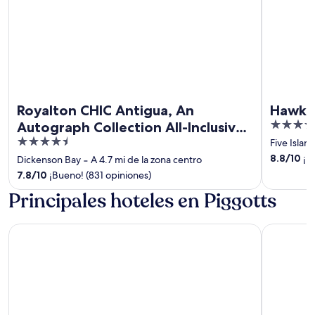
Royalton CHIC Antigua, An
Hawksb
4
Autograph Collection All-Inclusive
out
4.5
Resort – Adults Only
Five Island
of
out
8.8
/
10
¡Ex
Dickenson Bay
‐
A 4.7 mi de la zona centro
5
of
7.8
/
10
¡Bueno! (831 opiniones)
5
Principales hoteles en Piggotts
Royalton CHIC Antigua, An Autograph Collection All-Inclusi
Hawksbill 