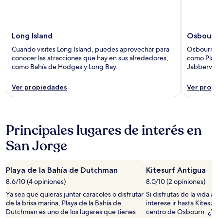
Long Island
Osbour
Cuando visites Long Island, puedes aprovechar para
Osbourn ti
conocer las atracciones que hay en sus alrededores,
como Play
como Bahía de Hodges y Long Bay.
Jabberwo
Ver propiedades
Ver prop
Principales lugares de interés en
San Jorge
Playa de la Bahía de Dutchman
Kitesurf Antigua
8.6/10 (4 opiniones)
8.0/10 (2 opiniones)
Ya sea que quieras juntar caracoles o disfrutar
Si disfrutas de la vida al 
de la brisa marina, Playa de la Bahía de
interese ir hasta Kitesur
Dutchman es uno de los lugares que tienes
centro de Osbourn. ¿Y s