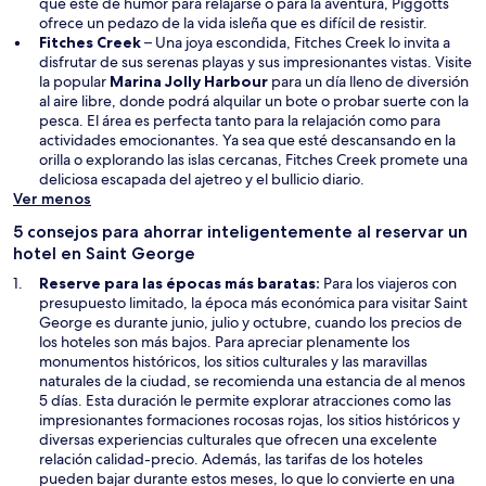
n
i
que esté de humor para relajarse o para la aventura, Piggotts
u
r
ofrece un pedazo de la vida isleña que es difícil de resistir.
n
á
Fitches Creek
– Una joya escondida, Fitches Creek lo invita a
a
e
disfrutar de sus serenas playas y sus impresionantes vistas. Visite
n
S
n
la popular
Marina Jolly Harbour
para un día lleno de diversión
u
e
u
al aire libre, donde podrá alquilar un bote o probar suerte con la
e
a
n
pesca. El área es perfecta tanto para la relajación como para
v
b
a
actividades emocionantes. Ya sea que esté descansando en la
a
r
n
orilla o explorando las islas cercanas, Fitches Creek promete una
v
i
u
deliciosa escapada del ajetreo y el bullicio diario.
e
r
e
Ver menos
n
á
v
5 consejos para ahorrar inteligentemente al reservar un
t
e
a
hotel en Saint George
a
n
v
n
u
e
Reserve para las épocas más baratas:
Para los viajeros con
a
n
n
presupuesto limitado, la época más económica para visitar Saint
a
t
George es durante junio, julio y octubre, cuando los precios de
n
a
los hoteles son más bajos. Para apreciar plenamente los
u
n
monumentos históricos, los sitios culturales y las maravillas
e
a
naturales de la ciudad, se recomienda una estancia de al menos
v
5 días. Esta duración le permite explorar atracciones como las
a
impresionantes formaciones rocosas rojas, los sitios históricos y
v
diversas experiencias culturales que ofrecen una excelente
e
relación calidad-precio. Además, las tarifas de los hoteles
n
pueden bajar durante estos meses, lo que lo convierte en una