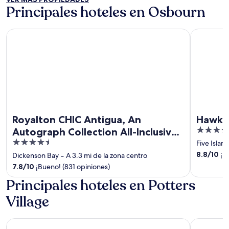
of
Principales hoteles en Osbourn
5
Royalton CHIC Antigua, An Autograph Collection All-Inclusi
Hawksbill 
Royalton CHIC Antigua, An
Hawksb
4
Autograph Collection All-Inclusive
out
4.5
Resort – Adults Only
Five Island
of
out
8.8
/
10
¡Ex
Dickenson Bay
‐
A 3.3 mi de la zona centro
5
of
7.8
/
10
¡Bueno! (831 opiniones)
5
Principales hoteles en Potters
Village
Royalton CHIC Antigua, An Autograph Collection All-Inclusi
Hawksbill 