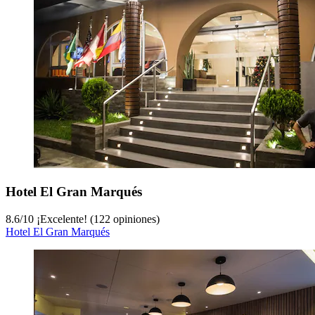
Hotel El Gran Marqués
8.6
/
10
¡Excelente! (122 opiniones)
Hotel El Gran Marqués