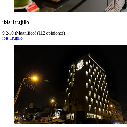
ibis Trujillo
9.2
/
10
¡Magnífico! (112 opiniones)
ibis Trujillo