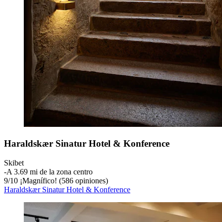
Haraldskær Sinatur Hotel & Konference
Skibet
‐
A 3.69 mi de la zona centro
9
/
10
¡Magnífico! (586 opiniones)
Haraldskær Sinatur Hotel & Konference