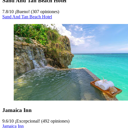
Sand And Tan Beach Hotel
7.8
/
10
¡Bueno! (307 opiniones)
Sand And Tan Beach Hotel
Jamaica Inn
9.6
/
10
¡Excepcional! (492 opiniones)
Jamaica Inn