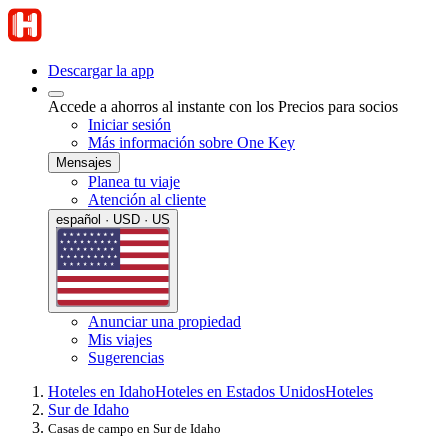
Descargar la app
Accede a ahorros al instante con los Precios para socios
Iniciar sesión
Más información sobre One Key
Mensajes
Planea tu viaje
Atención al cliente
español · USD · US
Anunciar una propiedad
Mis viajes
Sugerencias
Hoteles en Idaho
Hoteles en Estados Unidos
Hoteles
Sur de Idaho
Casas de campo en Sur de Idaho