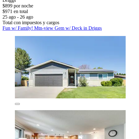
Driggs
$899 por noche
$971 en total
25 ago - 26 ago
Total con impuestos y cargos
Fun w/ Family! Mtn-view Gem w/ Deck in Driggs