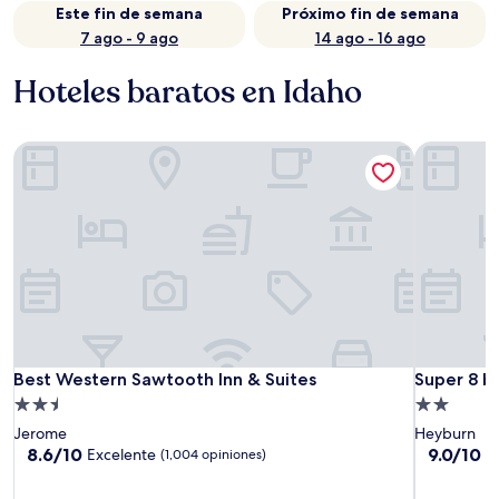
Este fin de semana
Próximo fin de semana
7 ago - 9 ago
14 ago - 16 ago
Hoteles baratos en Idaho
Best Western Sawtooth Inn & Suites
Super 8 b
Best Western Sawtooth Inn & Suites
Super 8 b
Best Western Sawtooth Inn & Suites
Super 8 
Propiedad
Propiedad
de
de
Jerome
Heyburn
2.5
2.0
8.6
9.0
8.6/10
9.0/10
Excelente
M
(1,004 opiniones)
de
de
estrellas
estrellas
10,
10,