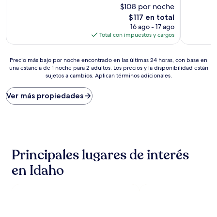
Excelente,
$108 por noche
Magnífico
(1,004
(1,009
El
$117 en total
opiniones)
opiniones)
precio
16 ago - 17 ago
actual
Total con impuestos y cargos
es
de
Precio
$117
Precio más bajo por noche encontrado en las últimas 24 horas, con base en
una estancia de 1 noche para 2 adultos. Los precios y la disponibilidad están
más
sujetos a cambios. Aplican términos adicionales.
bajo
por
noche
Ver más propiedades
encontrado
en
las
últimas
24
horas,
Principales lugares de interés
con
base
en Idaho
en
una
estancia
de
1
noche