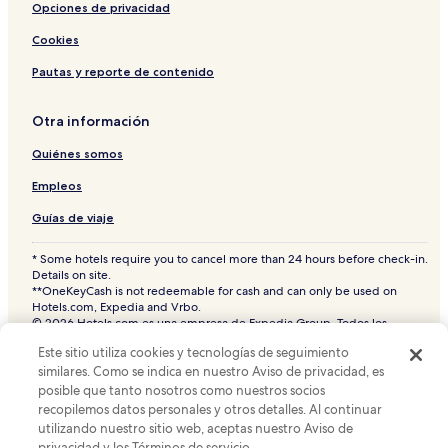
Hoteles de negocios en Sun Valley
Opciones de privacidad
Hoteles cerca de Mountain Home Air Force Base, base de la
Cookies
fuerza aérea
Pautas y reporte de contenido
Hoteles 4 estrellas en Sun Valley
Hoteles con gimnasio en Sun Valley
Otra información
Hoteles con cocina en Idaho
Quiénes somos
Hoteles en Shoshone
Empleos
Hoteles 3 estrellas en Hailey
Guías de viaje
Hoteles que aceptan mascotas en Sun Valley
* Some hotels require you to cancel more than 24 hours before check-in.
Hoteles cerca de Estación de ski Dollar Mountain
Details on site.
**OneKeyCash is not redeemable for cash and can only be used on
Hoteles en Jerome
Hotels.com, Expedia and Vrbo.
© 2026 Hotels.com es una empresa de Expedia Group. Todos los
Hoteles de lujo en Sun Valley
derechos reservados.
Este sitio utiliza cookies y tecnologías de seguimiento
Hoteles.com y el logotipo de Hoteles.com son marcas comerciales o
Hoteles cerca de Liberty Theater
marcas comerciales registradas de Hotels.com, L.P. CST# 2029030-50.
similares. Como se indica en nuestro Aviso de privacidad, es
Hoteles 3 estrellas en Sun Valley
posible que tanto nosotros como nuestros socios
recopilemos datos personales y otros detalles. Al continuar
Hoteles en Base de la Fuerza Aérea Mountain Home
utilizando nuestro sitio web, aceptas nuestro Aviso de
Hoteles cerca de Base de la Fuerza Aérea Mountain Home
privacidad y los Términos de servicio.