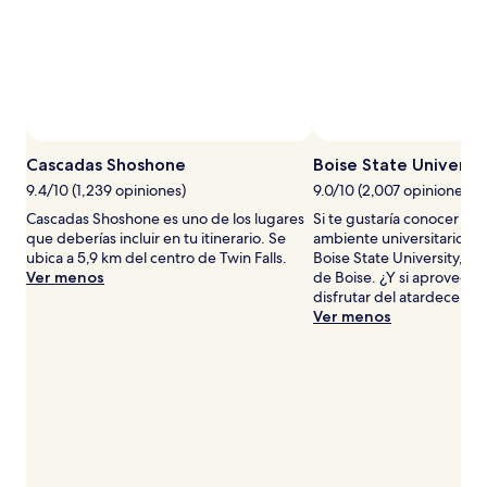
para
2
adultos.
Los
precios
y
la
Foto por Justin Hunter
Foto
disponibilidad
de
Cascadas Shoshone
Boise State Universit
están
uso
9.4/10 (1,239 opiniones)
9.0/10 (2,007 opiniones)
sujetos
libre
a
Cascadas Shoshone es uno de los lugares
Si te gustaría conocer de 
por
cambios.
que deberías incluir en tu itinerario. Se
ambiente universitario de 
Justin
Aplican
ubica a 5,9 km del centro de Twin Falls.
Boise State University, a 
Hunter
términos
Ver menos
de Boise. ¿Y si aprovechas
adicionales.
disfrutar del atardecer en 
Ver menos