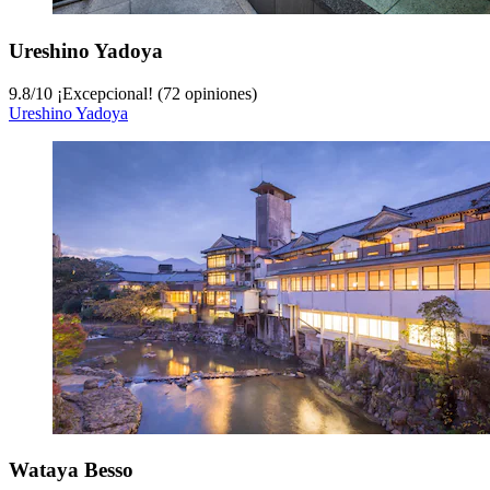
Ureshino Yadoya
9.8
/
10
¡Excepcional! (72 opiniones)
Ureshino Yadoya
Wataya Besso