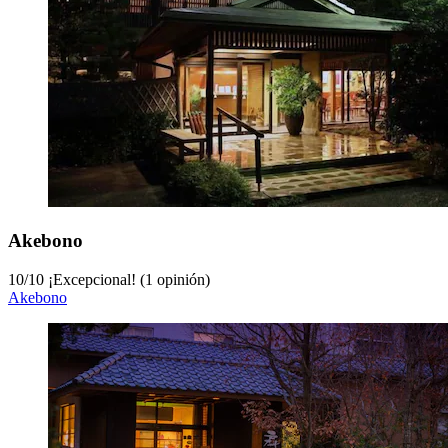
Akebono
10
/
10
¡Excepcional! (1 opinión)
Akebono