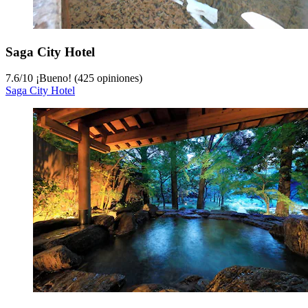
Saga City Hotel
7.6
/
10
¡Bueno! (425 opiniones)
Saga City Hotel