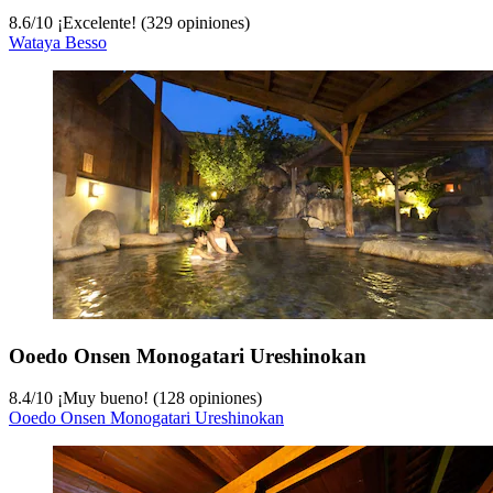
8.6
/
10
¡Excelente! (329 opiniones)
Wataya Besso
Ooedo Onsen Monogatari Ureshinokan
8.4
/
10
¡Muy bueno! (128 opiniones)
Ooedo Onsen Monogatari Ureshinokan