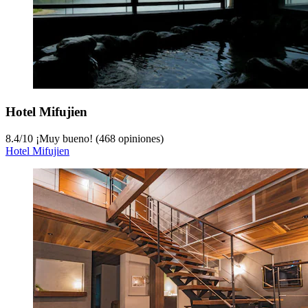
Hotel Mifujien
8.4
/
10
¡Muy bueno! (468 opiniones)
Hotel Mifujien