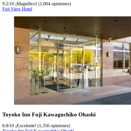
9.2
/
10
¡Magnífico! (1,004 opiniones)
Fuji View Hotel
Toyoko Inn Fuji Kawaguchiko Ohashi
8.8
/
10
¡Excelente! (1,356 opiniones)
Toyoko Inn Fuji Kawaguchiko Ohashi