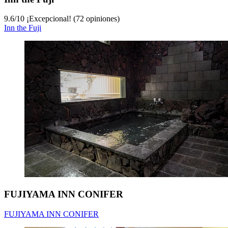
9.6
/
10
¡Excepcional! (72 opiniones)
Inn the Fuji
FUJIYAMA INN CONIFER
FUJIYAMA INN CONIFER