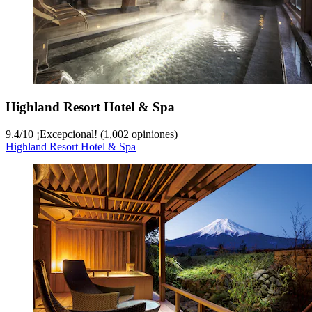
Highland Resort Hotel & Spa
9.4
/
10
¡Excepcional! (1,002 opiniones)
Highland Resort Hotel & Spa