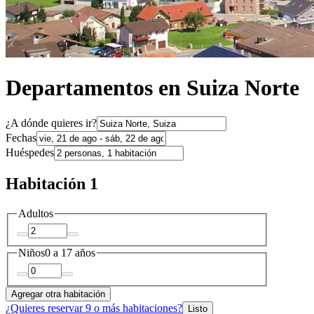
Departamentos en Suiza Norte
¿A dónde quieres ir?
Fechas
Huéspedes
Habitación 1
Adultos
Niños
0 a 17 años
Agregar otra habitación
¿Quieres reservar 9 o más habitaciones?
Listo