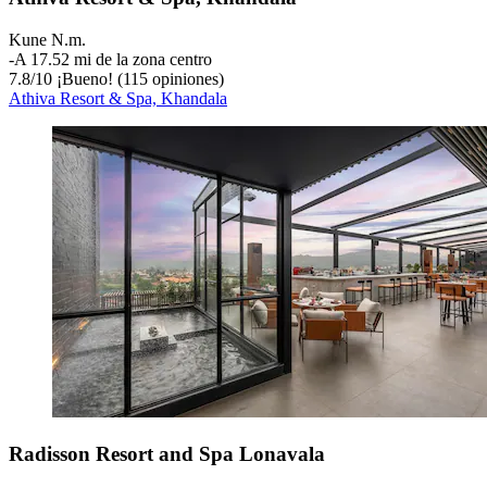
Kune N.m.
‐
A 17.52 mi de la zona centro
7.8
/
10
¡Bueno! (115 opiniones)
Athiva Resort & Spa, Khandala
Radisson Resort and Spa Lonavala