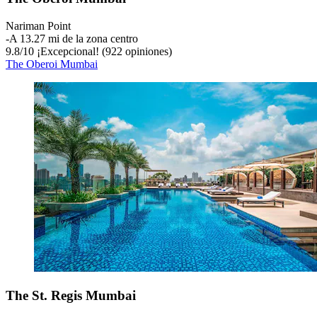
Nariman Point
‐
A 13.27 mi de la zona centro
9.8
/
10
¡Excepcional! (922 opiniones)
The Oberoi Mumbai
The St. Regis Mumbai