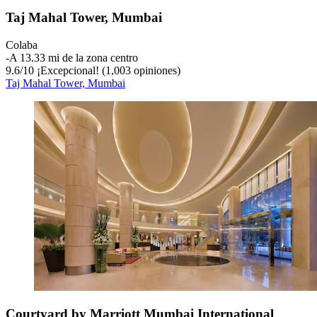
Taj Mahal Tower, Mumbai
Colaba
‐
A 13.33 mi de la zona centro
9.6
/
10
¡Excepcional! (1,003 opiniones)
Taj Mahal Tower, Mumbai
Courtyard by Marriott Mumbai International