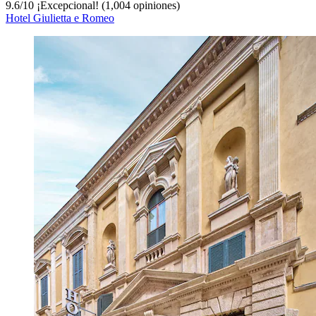
9.6
/
10
¡Excepcional! (1,004 opiniones)
Hotel Giulietta e Romeo