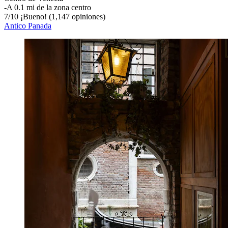
‐
A 0.1 mi de la zona centro
7
/
10
¡Bueno! (1,147 opiniones)
Antico Panada