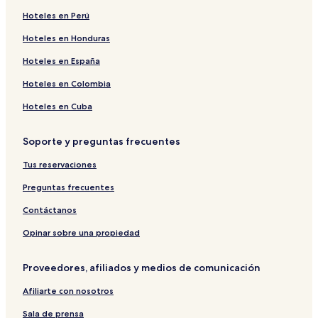
Hoteles en Perú
Hoteles 4 estrellas en Calheta
Hoteles de playa en Calheta
Hoteles en Honduras
Hoteles en Calheta
Hoteles en España
Departamentos en Ponta do Sol
Hoteles en Colombia
Hoteles 3 estrellas en Ponta do Sol
Hoteles en Cuba
Departamentos en Porto Moniz
Soporte y preguntas frecuentes
Hoteles baratos en Porto Moniz
Tus reservaciones
Departamentos en Câmara de Lobos
Hoteles 4 estrellas en Câmara de Lobos
Preguntas frecuentes
Hoteles de negocios en Câmara de Lobos
Contáctanos
Hoteles en Câmara de Lobos
Opinar sobre una propiedad
Hoteles con alberca en Santana
Proveedores, afiliados y medios de comunicación
Hoteles con desayuno incluido en Santana
Afiliarte con nosotros
Casas de huéspedes en Santana
Sala de prensa
Hoteles en Santana