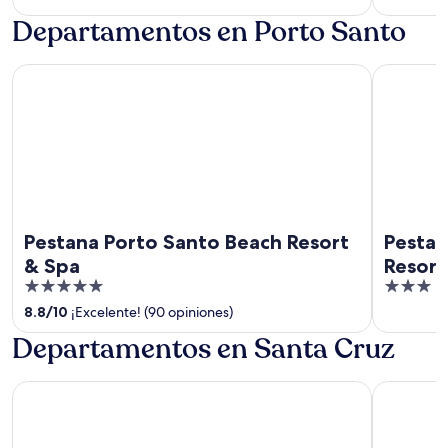
5
5
Departamentos en Porto Santo
Pestana Porto Santo Beach Resort & Spa
Pestana Du
Pestana Porto Santo Beach Resort
Pestan
& Spa
Resort
5
3
out
out
8.8
/
10
¡Excelente! (90 opiniones)
of
of
Departamentos en Santa Cruz
5
5
Hotel Riu Madeira - All Inclusive
Sentido G