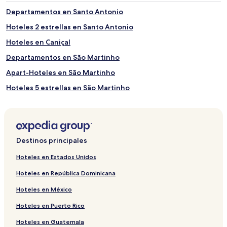
Otros puntos de interés en Región Autónoma de
Departamentos en Santo Antonio
Madeira
Hoteles 2 estrellas en Santo Antonio
Jardín botánico de Madeira
Complejo balneario de Lido
Hoteles en Caniçal
Jardines Monte Palace
Departamentos en São Martinho
Estadio de Madeira
Apart-Hoteles en São Martinho
Jardines de Palheiro
Hoteles 5 estrellas en São Martinho
Departamentos en Sé
Hoteles 4 estrellas en Sé
Hoteles familiares en Sé
Destinos principales
Departamentos en Santa Maria Maior
Hoteles en Estados Unidos
Hoteles 3 estrellas en Santa Maria Maior
Hoteles en República Dominicana
Villas en Calheta
Hoteles en México
Departamentos en Calheta
Hoteles en Puerto Rico
Casas de huéspedes en Calheta
Hoteles en Guatemala
Hoteles 3 estrellas en Calheta