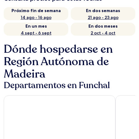
Próximo fin de semana
En dos semanas
14 ago - 16 ago
21 ago - 23 ago
En un mes
En dos meses
4 sept - 6 sept
2 oct - 4 oct
Dónde hospedarse en
Región Autónoma de
Madeira
Departamentos en Funchal
Pestana Carlton Madeira Ocean Resort Hotel
Moon & Su