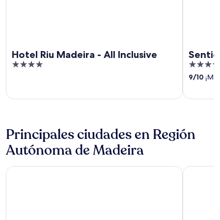
Hotel Riu Madeira - All Inclusive
Sentid
4
4
out
out
9
/
10
¡Magn
of
of
5
5
Principales ciudades en Región
Autónoma de Madeira
Porto Santo
Camara de