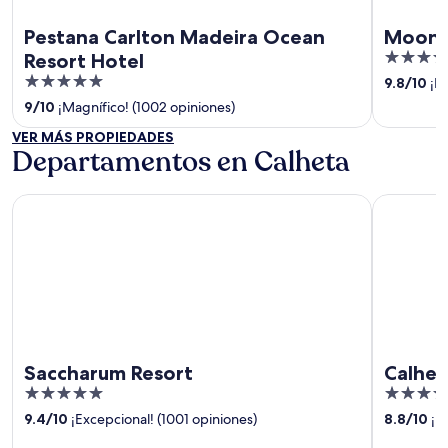
Pestana Carlton Madeira Ocean
Moon &
4
Resort Hotel
out
5
9.8
/
10
¡Ex
of
out
9
/
10
¡Magnífico! (1002 opiniones)
5
of
VER MÁS PROPIEDADES
5
Departamentos en Calheta
Saccharum Resort
Calheta Bea
Saccharum Resort
Calheta
5
4
out
out
9.4
/
10
¡Excepcional! (1001 opiniones)
8.8
/
10
¡Ex
of
of