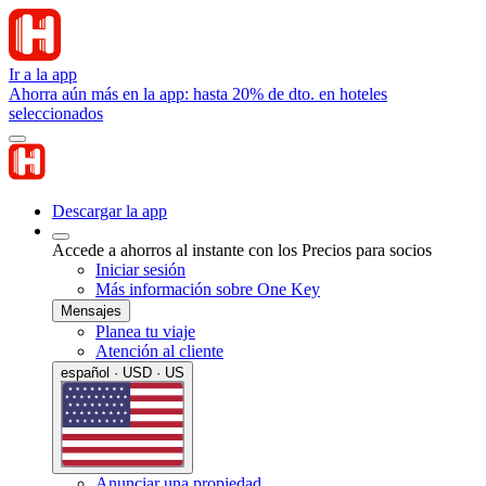
Ir a la app
Ahorra aún más en la app: hasta 20% de dto. en hoteles
seleccionados
Descargar la app
Accede a ahorros al instante con los Precios para socios
Iniciar sesión
Más información sobre One Key
Mensajes
Planea tu viaje
Atención al cliente
español · USD · US
Anunciar una propiedad