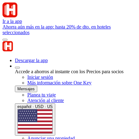
Ir a la app
Ahorra aún más en la app: hasta 20% de dto. en hoteles
seleccionados
Descargar la app
Accede a ahorros al instante con los Precios para socios
Iniciar sesión
Más información sobre One Key
Mensajes
Planea tu viaje
Atención al cliente
español · USD · US
Anunciar una propiedad