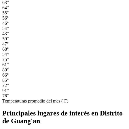
63°
64°
55°
56°
46°
54°
43°
59°
47°
68°
54°
75°
61°
80°
66°
85°
72°
91°
76°
Temperaturas promedio del mes (˚F)
Principales lugares de interés en Distrito
de Guang'an