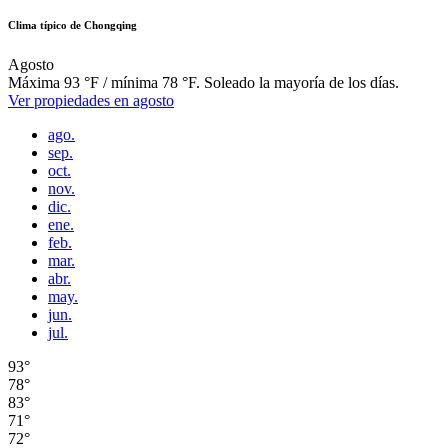
Clima típico de Chongqing
Agosto
Máxima 93 °F / mínima 78 °F. Soleado la mayoría de los días.
Ver propiedades en agosto
ago.
sep.
oct.
nov.
dic.
ene.
feb.
mar.
abr.
may.
jun.
jul.
93°
78°
83°
71°
72°