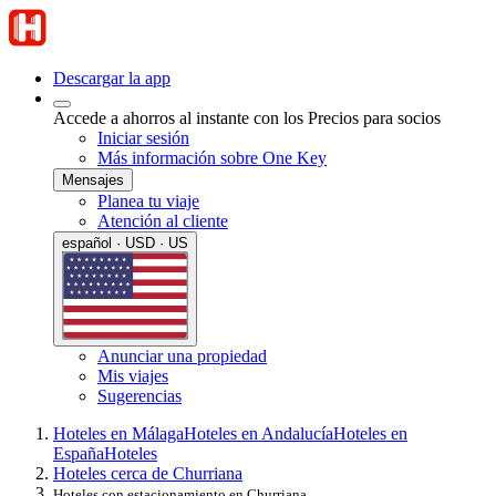
Descargar la app
Accede a ahorros al instante con los Precios para socios
Iniciar sesión
Más información sobre One Key
Mensajes
Planea tu viaje
Atención al cliente
español · USD · US
Anunciar una propiedad
Mis viajes
Sugerencias
Hoteles en Málaga
Hoteles en Andalucía
Hoteles en
España
Hoteles
Hoteles cerca de Churriana
Hoteles con estacionamiento en Churriana