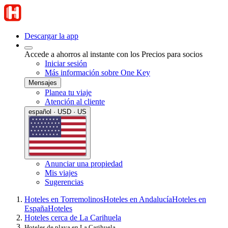
Descargar la app
Accede a ahorros al instante con los Precios para socios
Iniciar sesión
Más información sobre One Key
Mensajes
Planea tu viaje
Atención al cliente
español · USD · US
Anunciar una propiedad
Mis viajes
Sugerencias
Hoteles en Torremolinos
Hoteles en Andalucía
Hoteles en
España
Hoteles
Hoteles cerca de La Carihuela
Hoteles de playa en La Carihuela