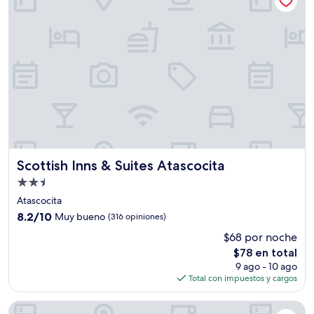
Scottish Inns & Suites Atascocita
Scottish Inns & Suites Atascocita
Propiedad
de
Atascocita
2.5
8.2
8.2/10
Muy bueno
(316 opiniones)
estrellas
de
$68 por noche
10,
El
$78 en total
Muy
precio
bueno,
9 ago - 10 ago
actual
(316
Total con impuestos y cargos
es
opiniones)
de
Courtyard by Marriott Houston Intercontinental Airport