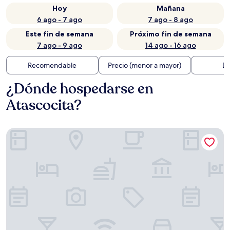
Hoy
Mañana
6 ago - 7 ago
7 ago - 8 ago
Este fin de semana
Próximo fin de semana
7 ago - 9 ago
14 ago - 16 ago
Recomendable
Precio (menor a mayor)
Di
¿Dónde hospedarse en
Atascocita?
Kozy Houston North