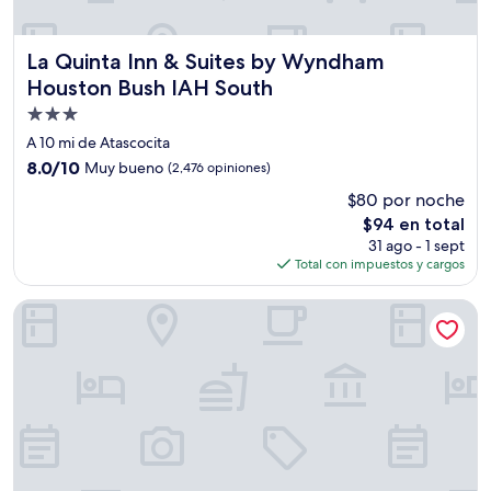
La Quinta Inn & Suites by Wyndham Houston Bush IAH So
La Quinta Inn & Suites by Wyndham
Houston Bush IAH South
Propiedad
de
A 10 mi de Atascocita
3.0
8.0
8.0/10
Muy bueno
(2,476 opiniones)
estrellas
de
$80 por noche
10,
El
$94 en total
Muy
precio
bueno,
31 ago - 1 sept
actual
(2,476
Total con impuestos y cargos
es
opiniones)
de
Best Western Plus Houston Atascocita Inn & Suites
$94