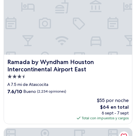
Ramada by Wyndham Houston Intercontinental Airport Ea
Ramada by Wyndham Houston
Intercontinental Airport East
Propiedad
de
A 7.5 mi de Atascocita
3.5
7.6
7.6/10
Bueno
(2,234 opiniones)
estrellas
de
$55 por noche
10,
El
$64 en total
Bueno,
precio
(2,234
6 sept - 7 sept
actual
opiniones)
Total con impuestos y cargos
es
de
Scottish Inns & Suites Atascocita
$64