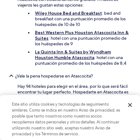
viajeros les gustan estas opciones:
Wiley House Bed and Breakfast
: bed and
breakfast con una puntuación promedio de los
huéspedes de 10 de 10
Best Western Plus Houston Atascocita Inn &
Suites
: hotel con una puntuación promedio de
los huéspedes de 9
La Quinta Inn & Suites by Wyndham
Houston Humble Atascocita
: hotel con una
puntuación promedio de los huéspedes de 8,4
¿Vale la pena hospedarse en Atascocita?
Hay 94 hoteles para elegir en el área, por lo que será fácil
encontrar tu lugar perfecto. Hospedarte en Atascocita es
una ventaja para recorrer Humble, incluidas las áreas de
Northeast Houston y Indian Shores.
Este sitio utiliza cookies y tecnologías de seguimiento
similares. Como se indica en nuestro Aviso de privacidad, es
posible que tanto nosotros como nuestros socios
Más información sobre Atascocita
recopilemos datos personales y otros detalles. Al continuar
Descubre los Encantos Ocultos de Atascocita: Un Oasis
utilizando nuestro sitio web, aceptas nuestro Aviso de
Junto al Lago de Aventura y Elegancia
privacidad y los Términos de servicio.