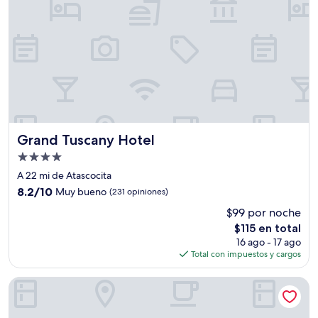
Grand Tuscany Hotel
Grand Tuscany Hotel
Propiedad
de
A 22 mi de Atascocita
4.0
8.2
8.2/10
Muy bueno
(231 opiniones)
estrellas
de
$99 por noche
10,
El
$115 en total
Muy
precio
bueno,
16 ago - 17 ago
actual
(231
Total con impuestos y cargos
es
opiniones)
de
Ramada by Wyndham Houston Intercontinental Airport East
$115