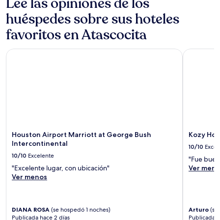
Lee las opiniones de los
huéspedes sobre sus hoteles
favoritos en Atascocita
Houston Airport Marriott at George Bush Intercontinental
Kozy Hous
Houston Airport Marriott at George Bush
Kozy Hou
Intercontinental
10/10
Excel
10/10
Excelente
"Fue buen
"Excelente lugar, con ubicación"
Ver meno
Ver menos
DIANA ROSA
(se hospedó 1 noches)
Arturo
(se
Publicada hace 2 días
Publicada h