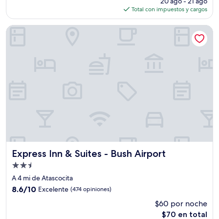
(1,218
20 ago - 21 ago
actual
opiniones)
Total con impuestos y cargos
es
de
Express Inn & Suites - Bush Airport
$264
Express Inn & Suites - Bush Airport
Express Inn & Suites - Bush Airport
Propiedad
de
A 4 mi de Atascocita
2.5
8.6
8.6/10
Excelente
(474 opiniones)
estrellas
de
$60 por noche
10,
El
$70 en total
Excelente,