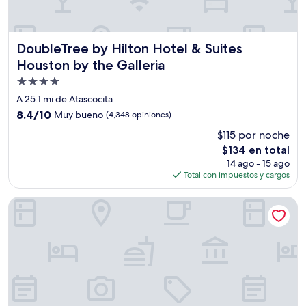
DoubleTree by Hilton Hotel & Suites Houston by the Galle
DoubleTree by Hilton Hotel & Suites
Houston by the Galleria
Propiedad
de
A 25.1 mi de Atascocita
4.0
8.4
8.4/10
Muy bueno
(4,348 opiniones)
estrellas
de
$115 por noche
10,
El
$134 en total
Muy
precio
bueno,
14 ago - 15 ago
actual
(4,348
Total con impuestos y cargos
es
opiniones)
de
Wiley House Bed and Breakfast
$134