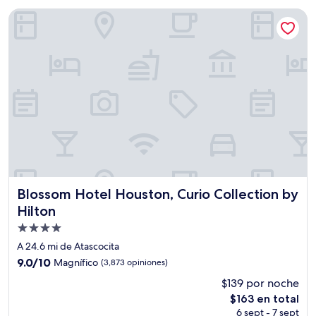
de
Blossom Hotel Houston, Curio Collection by Hilton
$138
Blossom Hotel Houston, Curio Collection by Hilton
Blossom Hotel Houston, Curio Collection by
Hilton
Propiedad
de
A 24.6 mi de Atascocita
4.0
9.0
9.0/10
Magnífico
(3,873 opiniones)
estrellas
de
$139 por noche
10,
El
$163 en total
Magnífico,
precio
(3,873
6 sept - 7 sept