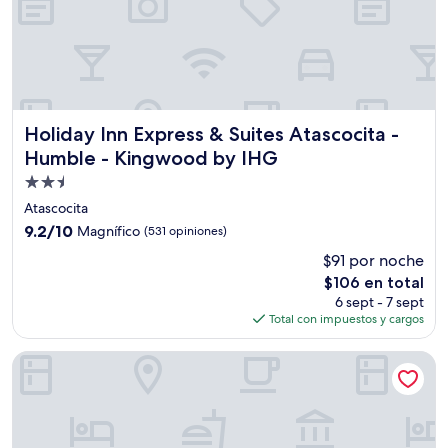
Holiday Inn Express & Suites Atascocita - Humble - King
Holiday Inn Express & Suites Atascocita -
Humble - Kingwood by IHG
Propiedad
de
Atascocita
2.5
9.2
9.2/10
Magnífico
(531 opiniones)
estrellas
de
$91 por noche
10,
El
$106 en total
Magnífico,
precio
(531
6 sept - 7 sept
actual
opiniones)
Total con impuestos y cargos
es
de
SpringHill Suites by Marriott Houston Intercontinental Arprt
$106