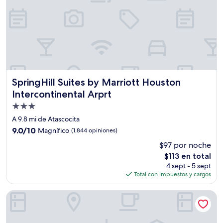
SpringHill Suites by Marriott Houston Intercontinental Arp
SpringHill Suites by Marriott Houston
Intercontinental Arprt
Propiedad
de
A 9.8 mi de Atascocita
3.0
9.0
9.0/10
Magnífico
(1,844 opiniones)
estrellas
de
$97 por noche
10,
El
$113 en total
Magnífico,
precio
(1,844
4 sept - 5 sept
actual
opiniones)
Total con impuestos y cargos
es
de
Grand Tuscany Hotel
$113