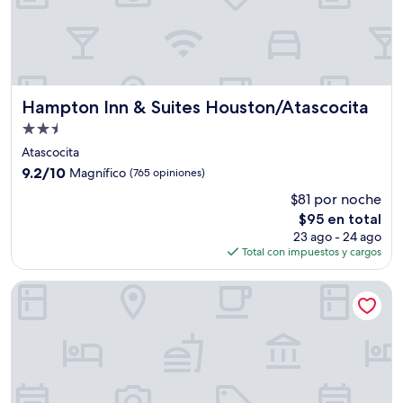
Hampton Inn & Suites Houston/Atascocita
Hampton Inn & Suites Houston/Atascocita
Propiedad
de
Atascocita
2.5
9.2
9.2/10
Magnífico
(765 opiniones)
estrellas
de
$81 por noche
10,
El
$95 en total
Magnífico,
precio
(765
23 ago - 24 ago
actual
opiniones)
Total con impuestos y cargos
es
de
Club Quarters Hotel Downtown, Houston
$95