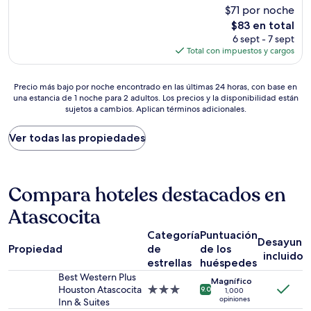
estrellas
de
$71 por noche
10,
El
$83 en total
Bueno,
precio
(2,394
6 sept - 7 sept
actual
opiniones)
Total con impuestos y cargos
es
de
Precio
$83
Precio más bajo por noche encontrado en las últimas 24 horas, con base en
una estancia de 1 noche para 2 adultos. Los precios y la disponibilidad están
más
sujetos a cambios. Aplican términos adicionales.
bajo
por
noche
Ver todas las propiedades
encontrado
en
las
últimas
Compara hoteles destacados en
24
Atascocita
horas,
con
Categoría
Puntuación
base
Desayuno
Propiedad
de
de los
en
incluido
una
estrellas
huéspedes
estancia
Best Western Plus
Magnífico
de
Houston Atascocita
Propiedad
9.0
1,000
1
opiniones
Inn & Suites
de