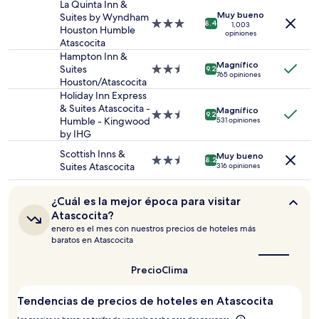
noche
3.0
La Quinta Inn &
para
Muy bueno
estrellas
Suites by Wyndham
Propiedad
8.4
2
1,003
Houston Humble
opiniones
de
adultos.
Atascocita
3.0
Los
Hampton Inn &
estrellas
precios
Magnífico
Suites
Propiedad
9.2
765 opiniones
y
Houston/Atascocita
de
la
2.5
Holiday Inn Express
disponibilidad
estrellas
& Suites Atascocita -
Magnífico
Propiedad
están
9.2
Humble - Kingwood
531 opiniones
de
sujetos
by IHG
2.5
a
estrellas
Scottish Inns &
cambios.
Muy bueno
Propiedad
8.2
Suites Atascocita
Aplican
316 opiniones
de
términos
2.5
adicionales.
estrellas
¿Cuál
¿Cuál es la mejor época para visitar
es
Atascocita?
la
enero es el mes con nuestros precios de hoteles más
mejor
baratos en Atascocita
época
para
visitar
Precio
Clima
Atascocita?
Tendencias de precios de hoteles en Atascocita