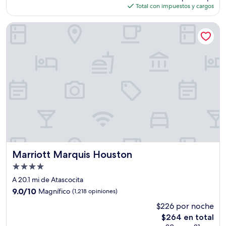
actual
opiniones)
Total con impuestos y cargos
es
de
Marriott Marquis Houston
$163
Marriott Marquis Houston
Marriott Marquis Houston
Propiedad
de
A 20.1 mi de Atascocita
4.0
9.0
9.0/10
Magnífico
(1,218 opiniones)
estrellas
de
$226 por noche
10,
El
$264 en total
Magnífico,
precio