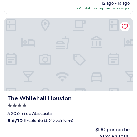
precio
(474
12 ago - 13 ago
actual
opiniones)
Total con impuestos y cargos
es
de
The Whitehall Houston
$70
The Whitehall Houston
The Whitehall Houston
Propiedad
de
A 20.6 mi de Atascocita
4.0
8.6
8.6/10
Excelente
(2,346 opiniones)
estrellas
de
$130 por noche
10,
El
$152 en total
Excelente,