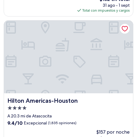
precio
(2,346
31 ago - 1 sept
actual
opiniones)
Total con impuestos y cargos
es
de
Hilton Americas-Houston
$152
Hilton Americas-Houston
Hilton Americas-Houston
Propiedad
de
A 20.3 mi de Atascocita
4.0
9.4
9.4/10
Excepcional
(1,835 opiniones)
estrellas
de
$157 por noche
10,