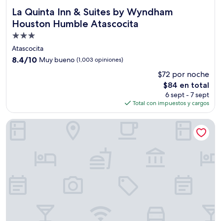
La Quinta Inn & Suites by Wyndham Houston Humble Atas
La Quinta Inn & Suites by Wyndham
Houston Humble Atascocita
Propiedad
de
Atascocita
3.0
8.4
8.4/10
Muy bueno
(1,003 opiniones)
estrellas
de
$72 por noche
10,
El
$84 en total
Muy
precio
bueno,
6 sept - 7 sept
actual
(1,003
Total con impuestos y cargos
es
opiniones)
de
La Quinta Inn & Suites by Wyndham Houston Bush IAH Sout
$84