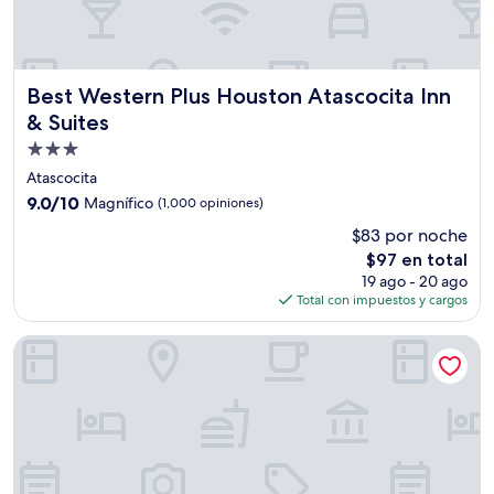
Best Western Plus Houston Atascocita Inn & Suites
Best Western Plus Houston Atascocita Inn
& Suites
Propiedad
de
Atascocita
3.0
9.0
9.0/10
Magnífico
(1,000 opiniones)
estrellas
de
$83 por noche
10,
El
$97 en total
Magnífico,
precio
(1,000
19 ago - 20 ago
actual
opiniones)
Total con impuestos y cargos
es
de
Hampton Inn & Suites Houston/Atascocita
$97