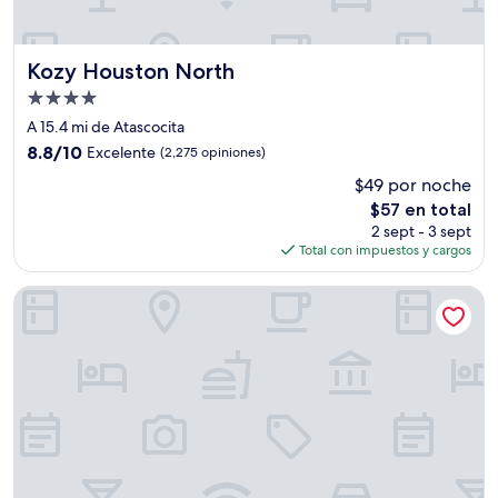
Kozy Houston North
Kozy Houston North
Propiedad
de
A 15.4 mi de Atascocita
4.0
8.8
8.8/10
Excelente
(2,275 opiniones)
estrellas
de
$49 por noche
10,
El
$57 en total
Excelente,
precio
(2,275
2 sept - 3 sept
actual
opiniones)
Total con impuestos y cargos
es
de
DoubleTree by Hilton Hotel & Suites Houston by the Galleri
$57