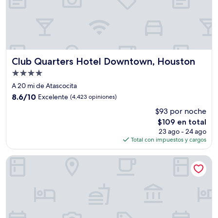
Club Quarters Hotel Downtown, Houston
Club Quarters Hotel Downtown, Houston
Propiedad
de
A 20 mi de Atascocita
4.0
8.6
8.6/10
Excelente
(4,423 opiniones)
estrellas
de
$93 por noche
10,
El
$109 en total
Excelente,
precio
(4,423
23 ago - 24 ago
actual
opiniones)
Total con impuestos y cargos
es
de
Holiday Inn Express & Suites Atascocita - Humble - Kingwo
$109