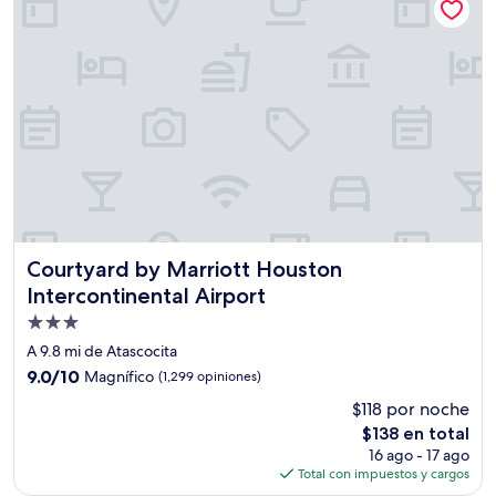
$78
Courtyard by Marriott Houston Intercontinental Airport
Courtyard by Marriott Houston
Intercontinental Airport
Propiedad
de
A 9.8 mi de Atascocita
3.0
9.0
9.0/10
Magnífico
(1,299 opiniones)
estrellas
de
$118 por noche
10,
El
$138 en total
Magnífico,
precio
(1,299
16 ago - 17 ago
actual
opiniones)
Total con impuestos y cargos
es