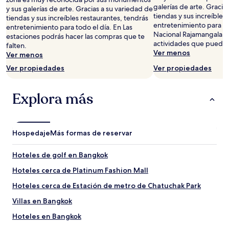
galerías de arte. Gracia
2
y sus galerías de arte. Gracias a su variedad de
tiendas y sus increíbles
adultos.
tiendas y sus increíbles restaurantes, tendrás
entretenimiento para to
Los
entretenimiento para todo el día. En Las
Nacional Rajamangala es
precios
estaciones podrás hacer las compras que te
actividades que puedes
y
falten.
Ver menos
la
Ver menos
disponibilidad
Ver propiedades
Ver propiedades
están
sujetos
a
Explora más
cambios.
Aplican
términos
adicionales.
Hospedaje
Más formas de reservar
Hoteles de golf en Bangkok
Hoteles cerca de Platinum Fashion Mall
Hoteles cerca de Estación de metro de Chatuchak Park
Villas en Bangkok
Hoteles en Bangkok