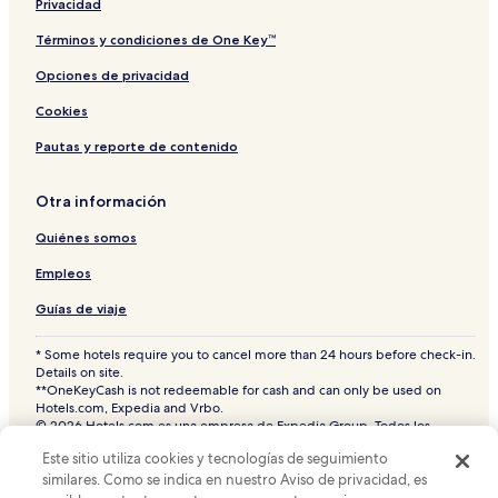
Privacidad
Hoteles cerca de Universidad Suan Dusit
Términos y condiciones de One Key™
Hoteles cerca de Estación Terminal Central Krung Thep
Opciones de privacidad
Aphiwat
Cookies
Hostales en Bangkok
Pautas y reporte de contenido
Hoteles baratos en Phra Nakhon
Hoteles baratos en Wattana
Otra información
Hoteles cerca de Estación de metro de Nana BTS
Quiénes somos
Hoteles cerca de Plaza Siam
Empleos
Hoteles con alberca en Bangkok
Guías de viaje
Hoteles en Ratchathewi
Hoteles de lujo en Bangkok
* Some hotels require you to cancel more than 24 hours before check-in.
Details on site.
Hoteles boutique en Bangkok
**OneKeyCash is not redeemable for cash and can only be used on
Hotels.com, Expedia and Vrbo.
Hostales en Rama 9
© 2026 Hotels.com es una empresa de Expedia Group. Todos los
derechos reservados.
Hoteles para ir de compras en Phaya Thai
Este sitio utiliza cookies y tecnologías de seguimiento
Hoteles.com y el logotipo de Hoteles.com son marcas comerciales o
marcas comerciales registradas de Hotels.com, L.P. CST# 2029030-50.
similares. Como se indica en nuestro Aviso de privacidad, es
Hoteles cerca de Estación de metro de Bang Sue