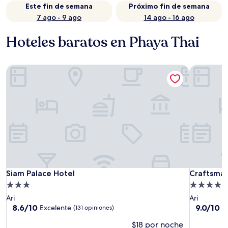
Este fin de semana
Próximo fin de semana
7 ago - 9 ago
14 ago - 16 ago
Hoteles baratos en Phaya Thai
Siam Palace Hotel
Craftsman
Siam Palace Hotel
Craftsman
Siam Palace Hotel
Craftsma
Propiedad
Propiedad
de
de
Ari
Ari
3.0
4.0
8.6
9.0
8.6/10
9.0/10
Excelente
M
(131 opiniones)
de
de
estrellas
estrellas
$18 por noche
10,
10,