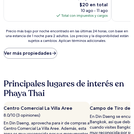
Excelente,
Magnífico
El
$20 en total
(131
(272
precio
10 ago - 11 ago
opiniones)
opiniones)
actual
Total con impuestos y cargos
es
de
Precio
$20
Precio más bajo por noche encontrado en las últimas 24 horas, con base en
una estancia de 1 noche para 2 adultos. Los precios y la disponibilidad están
más
sujetos a cambios. Aplican términos adicionales.
bajo
por
noche
Ver más propiedades
encontrado
en
las
últimas
24
Principales lugares de interés en
horas,
con
Phaya Thai
base
en
una
Centro Comercial La Villa Aree
Campo de Tiro de 
estancia
8.0/10 (3 opiniones)
En Din Daeng se encue
de
Bangkok, así que deber
1
En Din Daeng, aprovecha para ir de compras a
cuando visites Bangkok
noche
Centro Comercial La Villa Aree. Además, esta
muy reconocida por su
para
zona es muy reconocida por sus monumentos