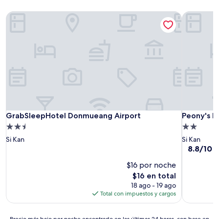
GrabSleepHotel Donmueang Airport
Peony's 
GrabSleepHotel Donmueang Airport
Peony's 
GrabSleepHotel Donmueang Airport
Peony's 
Propiedad
Propiedad
de
de
Si Kan
Si Kan
2.5
2.0
8.8
8.8/10
E
de
estrellas
estrellas
$16 por noche
10,
Excelente
El
$16 en total
(3
precio
18 ago - 19 ago
opiniones)
actual
Total con impuestos y cargos
es
de
Precio
$16
Precio más bajo por noche encontrado en las últimas 24 horas, con base en