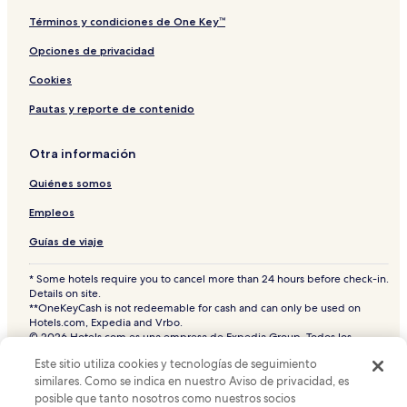
Hoteles en Rama 9
Términos y condiciones de One Key™
Hoteles cerca de A. Internacional Don Mueang
Opciones de privacidad
Hoteles cerca de Estación de tren de Bangkok
Cookies
Phahonyotin
Pautas y reporte de contenido
Hoteles en Dusit
Hoteles cerca de Estación de metro de Chatuchak Park
Otra información
Hoteles cerca de Estación de tren de Bangkok Bang Sue
Quiénes somos
Junction
Empleos
Hoteles en Chatuchak
Hoteles cerca de Sala del Trono Abhisek Dusit
Guías de viaje
Hoteles cerca de Club de golf Royal Dusit Golf
* Some hotels require you to cancel more than 24 hours before check-in.
Details on site.
Hostales en Si Kan
**OneKeyCash is not redeemable for cash and can only be used on
Hotels.com, Expedia and Vrbo.
Hoteles cerca de Escuela técnica de entrenamiento aéreo
© 2026 Hotels.com es una empresa de Expedia Group. Todos los
Hoteles en Ari
derechos reservados.
Este sitio utiliza cookies y tecnologías de seguimiento
Hoteles.com y el logotipo de Hoteles.com son marcas comerciales o
Hoteles cerca de Bazar nocturno Tawanna
marcas comerciales registradas de Hotels.com, L.P. CST# 2029030-50.
similares. Como se indica en nuestro Aviso de privacidad, es
posible que tanto nosotros como nuestros socios
Hoteles 4 estrellas en Khlong Toei