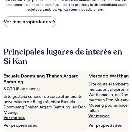
una estancia de 1 noche para 2 adultos. Los precios y la disponibilidad están
más
sujetos a cambios. Aplican términos adicionales.
bajo
por
noche
Ver más propiedades
encontrado
en
las
últimas
24
Principales lugares de interés en
horas,
con
Si Kan
base
en
una
Escuela Donmuang Thahan Argard
Mercado Watthana
estancia
Bamrung
Si te gusta el ambiente
de
8.0/10 (5 opiniones)
mercados callejeros, vi
1
Watthananan, en Don 
noche
Si te gustaría conocer de cerca el ambiente
mercado Don Mueang 
para
universitario de Bangkok, visita Escuela
Mueang podrás hacer l
2
Donmuang Thahan Argard Bamrung, en Don
faltan.
adultos.
Muang.
Ver menos
Los
Ver menos
precios
Ver propiedades
Ver propiedades
y