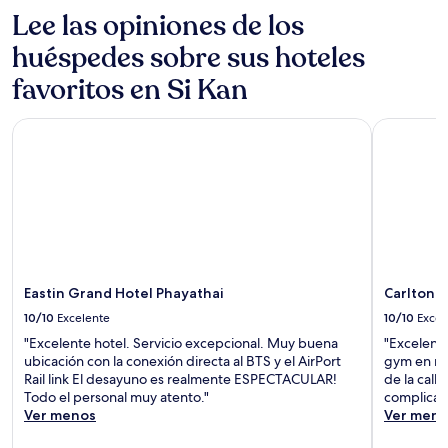
la
Lee las opiniones de los
disponibilidad
están
huéspedes sobre sus hoteles
sujetos
a
favoritos en Si Kan
cambios.
Aplican
Eastin Grand Hotel Phayathai
Carlton H
términos
adicionales.
Eastin Grand Hotel Phayathai
Carlton 
10/10
Excelente
10/10
Excel
"Excelente hotel. Servicio excepcional. Muy buena
"Excelent
ubicación con la conexión directa al BTS y el AirPort
gym en muy
Rail link El desayuno es realmente ESPECTACULAR!
de la call
Todo el personal muy atento."
complicad
Ver menos
Ver meno