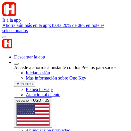
Ir a la app
Ahorra aún más en la app: hasta 20% de dto. en hoteles
seleccionados
Descargar la app
Accede a ahorros al instante con los Precios para socios
Iniciar sesión
Más información sobre One Key
Mensajes
Planea tu viaje
Atención al cliente
español · USD · US
Anunciar una propiedad