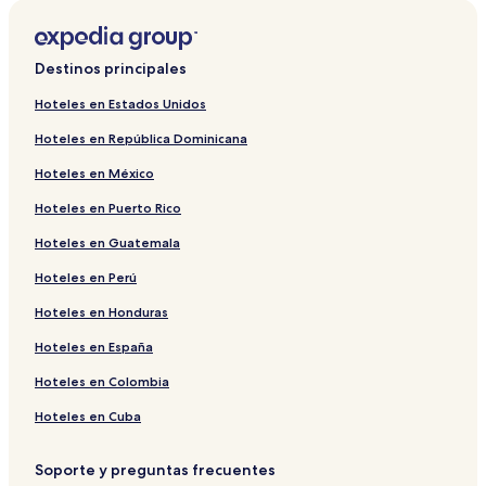
Hoteles cerca de Teatro Studio del Piccolo Teatro
Hoteles en Brera
Destinos principales
Hoteles en Milán
Hoteles en Estados Unidos
Hoteles de lujo en Brera
Hoteles en República Dominicana
Hoteles cerca de Estatua de Leonardo da Vinci
Hoteles en México
Hoteles cerca de Columnas de San Lorenzo
Hoteles en Puerto Rico
Hoteles cerca de Via Torino
Hoteles en Guatemala
Departamentos en Milán
Hoteles en Perú
Hostales en Milán
Hoteles cerca de Iglesia de San Francisco de Paula
Hoteles en Honduras
Posadas en Milán
Hoteles en España
Hoteles con alberca cerca de Quadrilatero della moda
Hoteles en Colombia
Hoteles 4 estrellas en Via Torino
Hoteles en Cuba
Hoteles con aguas termales en Milán
Soporte y preguntas frecuentes
Hoteles cerca de Galleria Francesca Kaufmann