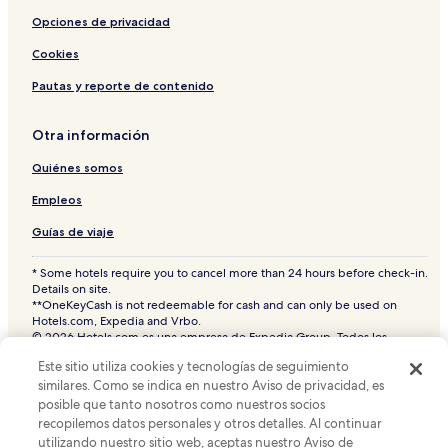
Hoteles baratos en Milán
Opciones de privacidad
Hoteles cerca de Piazza dei Mercanti
Cookies
Hoteles cerca de Museo Poldi Pezzoli
Pautas y reporte de contenido
Hoteles 2 estrellas en Milán
Hoteles con gimnasio en Milán
Otra información
Hoteles cerca de Iglesia de Santa Maria alla Porta
Quiénes somos
Hoteles 3 estrellas en Centro histórico
Empleos
Hoteles en Centro de Milán
Guías de viaje
Hoteles con estacionamiento en Milán
* Some hotels require you to cancel more than 24 hours before check-in.
Hoteles cerca de Biblioteca Ambrosiana
Details on site.
**OneKeyCash is not redeemable for cash and can only be used on
Hoteles para ir de compras en Milán
Hotels.com, Expedia and Vrbo.
© 2026 Hotels.com es una empresa de Expedia Group. Todos los
Hoteles cerca de Piazza Missori
derechos reservados.
Este sitio utiliza cookies y tecnologías de seguimiento
Hoteles.com y el logotipo de Hoteles.com son marcas comerciales o
Hoteles LGBTQIA cerca de Via Torino
marcas comerciales registradas de Hotels.com, L.P. CST# 2029030-50.
similares. Como se indica en nuestro Aviso de privacidad, es
Hoteles 4 estrellas en Centro histórico
posible que tanto nosotros como nuestros socios
recopilemos datos personales y otros detalles. Al continuar
Hoteles de lujo en Lombardía
utilizando nuestro sitio web, aceptas nuestro Aviso de