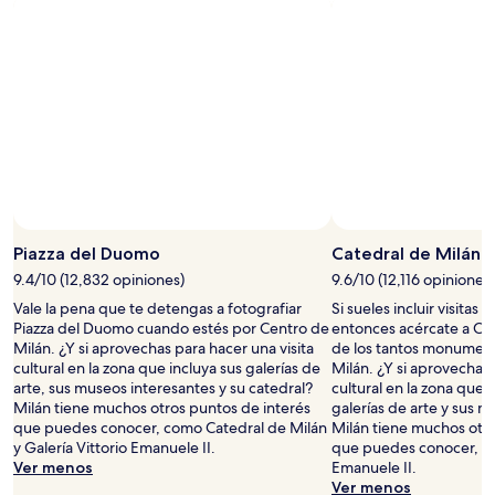
una
estancia
de
1
noche
para
2
adultos.
Los
precios
y
la
disponibilidad
Piazza del Duomo
Catedral de Milán
están
9.4/10 (12,832 opiniones)
9.6/10 (12,116 opiniones)
sujetos
a
Vale la pena que te detengas a fotografiar
Si sueles incluir visitas t
cambios.
Piazza del Duomo cuando estés por Centro de
entonces acércate a Cat
Aplican
Milán. ¿Y si aprovechas para hacer una visita
de los tantos monumen
términos
cultural en la zona que incluya sus galerías de
Milán. ¿Y si aprovechas 
adicionales.
arte, sus museos interesantes y su catedral?
cultural en la zona que i
Milán tiene muchos otros puntos de interés
galerías de arte y sus 
que puedes conocer, como Catedral de Milán
Milán tiene muchos otro
y Galería Vittorio Emanuele II.
que puedes conocer, co
Ver menos
Emanuele II.
Ver menos