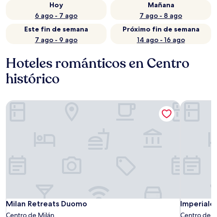
Hoy
Mañana
6 ago - 7 ago
7 ago - 8 ago
Este fin de semana
Próximo fin de semana
7 ago - 9 ago
14 ago - 16 ago
Hoteles románticos en Centro
histórico
Milan Retreats Duomo
Imperiale 
Milan Retreats Duomo
Imperiale 
Milan Retreats Duomo
Imperiale 
Centro de Milán
Centro de M