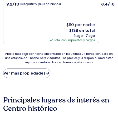
9.2
8.4
9.2/10
8.4/10
Magnífico
M
(830 opiniones)
de
de
10,
10,
Magnífico,
Muy
(830
bueno,
$110 por noche
opiniones)
(127
El
$138 en total
opiniones)
precio
6 ago - 7 ago
actual
Total con impuestos y cargos
es
de
Precio
$138
Precio más bajo por noche encontrado en las últimas 24 horas, con base en
una estancia de 1 noche para 2 adultos. Los precios y la disponibilidad están
más
sujetos a cambios. Aplican términos adicionales.
bajo
por
noche
Ver más propiedades
encontrado
en
las
últimas
24
Principales lugares de interés en
horas,
con
Centro histórico
base
en