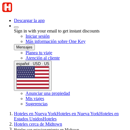
Descargar la app
Sign in with your email to get instant discounts
Iniciar sesión
Más información sobre One Key
Mensajes
Planea tu viaje
Atención al cliente
español · USD · US
Anunciar una propiedad
Mis viajes
Sugerencias
Hoteles en Nueva York
Hoteles en Nueva York
Hoteles en
Estados Unidos
Hoteles
Hoteles cerca de Midtown
Hoteles con estacionamiento en Midtown