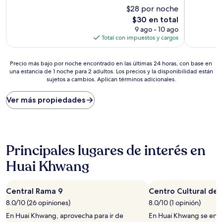
estrellas
estrellas
$28 por noche
10,
10,
Excelente,
Excelente
El
$30 en total
(22
(39
precio
9 ago - 10 ago
opiniones)
opiniones)
actual
Total con impuestos y cargos
es
de
Precio
$30
Precio más bajo por noche encontrado en las últimas 24 horas, con base en
una estancia de 1 noche para 2 adultos. Los precios y la disponibilidad están
más
sujetos a cambios. Aplican términos adicionales.
bajo
por
noche
Ver más propiedades
encontrado
en
las
últimas
24
Principales lugares de interés en
horas,
con
Huai Khwang
base
en
una
Central Rama 9
Centro Cultural de 
estancia
8.0/10 (26 opiniones)
8.0/10 (1 opinión)
de
1
En Huai Khwang, aprovecha para ir de
En Huai Khwang se encu