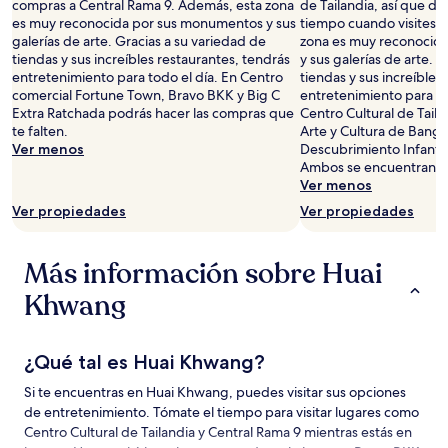
noche
compras a Central Rama 9. Además, esta zona
de Tailandia, así que de
para
es muy reconocida por sus monumentos y sus
tiempo cuando visites 
2
galerías de arte. Gracias a su variedad de
zona es muy reconocid
adultos.
tiendas y sus increíbles restaurantes, tendrás
y sus galerías de arte. 
Los
entretenimiento para todo el día. En Centro
tiendas y sus increíbles
precios
comercial Fortune Town, Bravo BKK y Big C
entretenimiento para tod
y
Extra Ratchada podrás hacer las compras que
Centro Cultural de Tail
la
te falten.
Arte y Cultura de Bang
disponibilidad
Ver menos
Descubrimiento Infantil 
están
Ambos se encuentran a u
sujetos
Ver menos
a
Ver propiedades
Ver propiedades
cambios.
Aplican
términos
Más información sobre Huai
adicionales.
Khwang
¿Qué tal es Huai Khwang?
Si te encuentras en Huai Khwang, puedes visitar sus opciones
de entretenimiento. Tómate el tiempo para visitar lugares como
Centro Cultural de Tailandia y Central Rama 9 mientras estás en