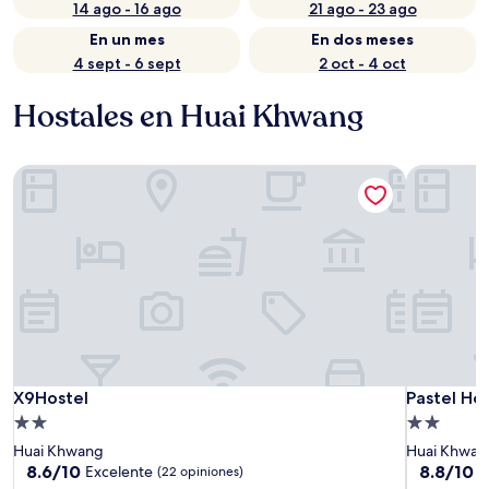
14 ago - 16 ago
21 ago - 23 ago
En un mes
En dos meses
4 sept - 6 sept
2 oct - 4 oct
Hostales en Huai Khwang
X9Hostel
Pastel Hou
X9Hostel
Pastel Hou
X9Hostel
Pastel Hou
Propiedad
Propiedad
de
de
Huai Khwang
Huai Khwan
2.0
2.0
8.6
8.8
8.6/10
8.8/10
Excelente
E
(22 opiniones)
de
de