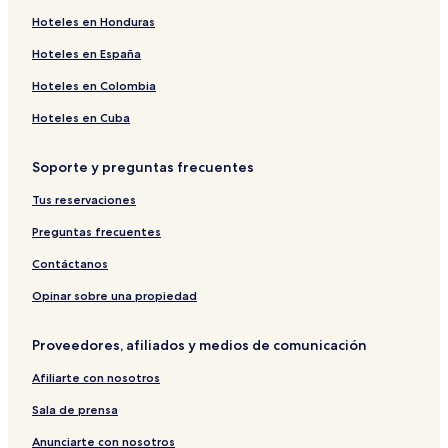
Hostales en Phra Khanong
Hoteles en Honduras
Hoteles cerca de Estación de metro de Ari BTS
Hoteles en España
Apart-Hoteles en Distrito de las Embajadas
Hoteles en Colombia
Hoteles en Sukhumvit
Hoteles en Cuba
Hoteles cerca de Centro comercial Ramkhamhaeng
Soporte y preguntas frecuentes
Hoteles cerca de Bolsa de Tailandia
Tus reservaciones
Hoteles cerca de Acuario Sea Life Bangkok Ocean World
Hoteles en Bangkok
Preguntas frecuentes
Hostales en Bangkok Noi
Contáctanos
Hoteles cerca de Estación de metro de Ratchaprarop
Opinar sobre una propiedad
Hoteles 2 estrellas en Bangkok
Proveedores, afiliados y medios de comunicación
Hostales en Bangkok
Afiliarte con nosotros
Hoteles cerca de Embajada de Suiza
Sala de prensa
Hoteles cerca de Platinum Fashion Mall
Hoteles en Asoke
Anunciarte con nosotros