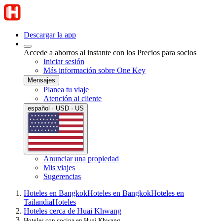
Descargar la app
Accede a ahorros al instante con los Precios para socios
Iniciar sesión
Más información sobre One Key
Mensajes
Planea tu viaje
Atención al cliente
español · USD · US
Anunciar una propiedad
Mis viajes
Sugerencias
Hoteles en Bangkok
Hoteles en Bangkok
Hoteles en
Tailandia
Hoteles
Hoteles cerca de Huai Khwang
Hoteles con cocina en Huai Khwang