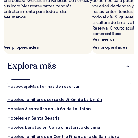
una belleza. Gracias a su variedad de tiendas y
de tiempo para pasar por
adultos.
sus increíbles restaurantes, tendrás
variedad de tiendas y su
Los
entretenimiento para todo el día.
restaurantes, tendrás e
precios
Ver menos
todo el día. Si quieres
y
la cultura de Lima, ve h
la
Reserva, Circuito acuát
disponibilidad
comercial Risso.
están
Ver menos
sujetos
Ver propiedades
Ver propiedades
a
cambios.
Aplican
Explora más
términos
adicionales.
Hospedaje
Más formas de reservar
Hoteles familiares cerca de Jirón de La Unión
Hoteles 3 estrellas en Jirón de La Unión
Hoteles en Santa Beatriz
Hoteles baratos en Centro histórico de Lima
Hoteles familiares en Centro Financiero de San Isidro