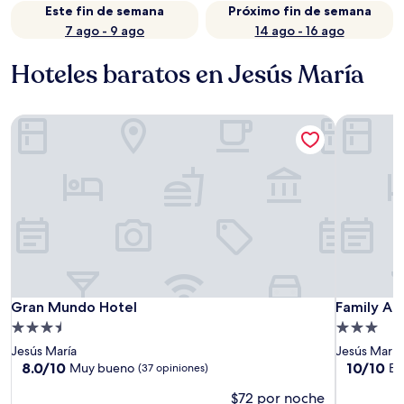
Este fin de semana
Próximo fin de semana
7 ago - 9 ago
14 ago - 16 ago
Hoteles baratos en Jesús María
Gran Mundo Hotel
Family Apa
Gran Mundo Hotel
Family Apa
Gran Mundo Hotel
Family Ap
Propiedad
Propiedad
de
de
Jesús María
Jesús María
3.5
3.0
8.0
10.0
8.0/10
10/10
Muy bueno
Ex
(37 opiniones)
de
de
estrellas
estrellas
$72 por noche
10,
10,