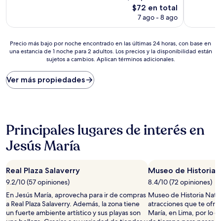
Muy
Excepcion
El
$72 en total
bueno,
(1
precio
7 ago - 8 ago
(37
opinión)
actual
opiniones)
es
de
Precio
Precio más bajo por noche encontrado en las últimas 24 horas, con base en
$72
una estancia de 1 noche para 2 adultos. Los precios y la disponibilidad están
más
sujetos a cambios. Aplican términos adicionales.
bajo
por
noche
Ver más propiedades
encontrado
en
las
últimas
24
Principales lugares de interés en
horas,
con
Jesús María
base
en
una
Real Plaza Salaverry
Museo de Historia 
estancia
9.2/10 (57 opiniones)
8.4/10 (72 opiniones)
de
1
En Jesús María, aprovecha para ir de compras
Museo de Historia Natur
noche
a Real Plaza Salaverry. Además, la zona tiene
atracciones que te ofre
para
un fuerte ambiente artístico y sus playas son
María, en Lima, por lo 
2