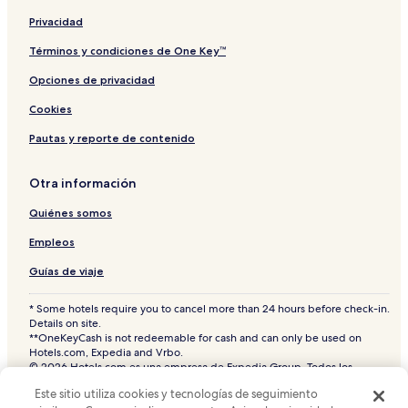
Casas de huéspedes en Lima
Privacidad
Hoteles cerca de Avenida Los Conquistadores
Términos y condiciones de One Key™
Hoteles 2 estrellas en Jesús María
Opciones de privacidad
Hostales en Lima
Cookies
Hoteles 3 estrellas en Centro Financiero de San Isidro
Pautas y reporte de contenido
Hoteles con desayuno incluido en Lima
Hoteles con bodega de vinos en Lima
Otra información
Hoteles en La Luz
Quiénes somos
Hoteles en Magdalena del Mar
Empleos
Hoteles baratos en Centro Financiero de San Isidro
Guías de viaje
Hoteles cerca de Parque de la Reserva
* Some hotels require you to cancel more than 24 hours before check-in.
Hoteles cerca de Estadio Nacional
Details on site.
**OneKeyCash is not redeemable for cash and can only be used on
Hoteles con desayuno incluido en Centro Financiero de
Hotels.com, Expedia and Vrbo.
San Isidro
© 2026 Hotels.com es una empresa de Expedia Group. Todos los
derechos reservados.
Hoteles 3 estrellas en Magdalena del Mar
Este sitio utiliza cookies y tecnologías de seguimiento
Hoteles.com y el logotipo de Hoteles.com son marcas comerciales o