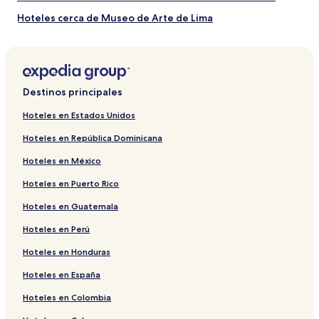
Hoteles cerca de Museo de Arte de Lima
Hoteles cerca de Casino Golden Palace
Hoteles cerca de Centro comercial Camino Real
Hoteles cerca de Hospital Nacional Arzobispo Loayza
Destinos principales
Hoteles en Jesús María
Hoteles en Estados Unidos
Hoteles cerca de Centro Cultural de Bellas Artes
Hoteles en República Dominicana
Hoteles en Santa Catalina
Hoteles en México
Hoteles baratos en Lima
Hoteles en Puerto Rico
Hoteles que aceptan mascotas en Centro Financiero de
San Isidro
Hoteles en Guatemala
B&B en Lima
Hoteles en Perú
Hoteles baratos en Surquillo
Hoteles en Honduras
Hoteles cerca de Estación de metro Gamarra
Hoteles en España
Hoteles de lujo en Lima
Hoteles en Colombia
Hoteles 2 estrellas en Centro histórico de Lima