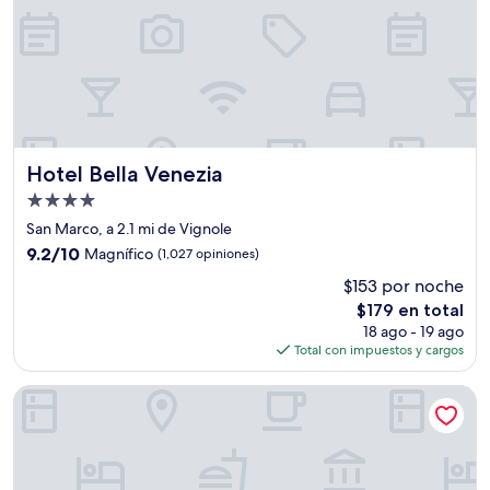
Hotel Bella Venezia
Hotel Bella Venezia
Propiedad
de
San Marco, a 2.1 mi de Vignole
4.0
9.2
9.2/10
Magnífico
(1,027 opiniones)
estrellas
de
$153 por noche
10,
El
$179 en total
Magnífico,
precio
(1,027
18 ago - 19 ago
actual
opiniones)
Total con impuestos y cargos
es
de
Riva del Vin Boutique Hotel
$179