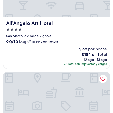
All’Angelo Art Hotel
All’Angelo Art Hotel
Propiedad
de
San Marco, a 2 mi de Vignole
4.0
9.0
9.0/10
Magnífico
(445 opiniones)
estrellas
de
$158 por noche
10,
El
$184 en total
Magnífico,
precio
(445
12 ago - 13 ago
actual
opiniones)
Total con impuestos y cargos
es
de
Hotel A LA Commedia
$184