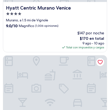
Hyatt Centric Murano Venice
Hyatt Centric Murano Venice
Propiedad
de
Murano, a 1.5 mi de Vignole
4.0
9.0
9.0/10
Magnífico
(1,006 opiniones)
estrellas
de
$147 por noche
10,
El
$170 en total
Magnífico,
precio
(1,006
9 ago - 10 ago
actual
opiniones)
Total con impuestos y cargos
es
de
NH Collection Venezia Murano Villa
$170