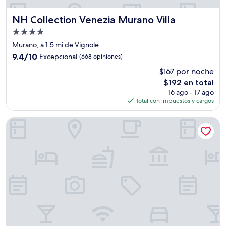
NH Collection Venezia Murano Villa
NH Collection Venezia Murano Villa
Propiedad
de
Murano, a 1.5 mi de Vignole
4.0
9.4
9.4/10
Excepcional
(668 opiniones)
estrellas
de
$167 por noche
10,
El
$192 en total
Excepcional,
precio
(668
16 ago - 17 ago
actual
opiniones)
Total con impuestos y cargos
es
de
B&B HOTEL Venezia Laguna
$192