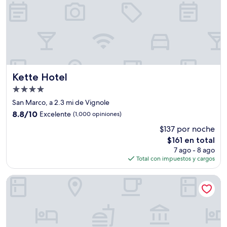
Kette Hotel
Kette Hotel
Propiedad
de
San Marco, a 2.3 mi de Vignole
4.0
8.8
8.8/10
Excelente
(1,000 opiniones)
estrellas
de
$137 por noche
10,
El
$161 en total
Excelente,
precio
(1,000
7 ago - 8 ago
actual
opiniones)
Total con impuestos y cargos
es
de
Hotel Bella Venezia
$161