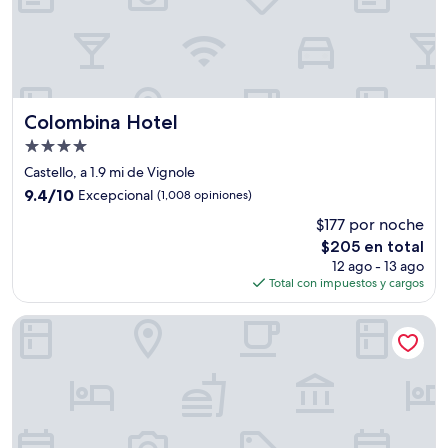
Colombina Hotel
Colombina Hotel
Propiedad
de
Castello, a 1.9 mi de Vignole
4.0
9.4
9.4/10
Excepcional
(1,008 opiniones)
estrellas
de
$177 por noche
10,
El
$205 en total
Excepcional,
precio
(1,008
12 ago - 13 ago
actual
opiniones)
Total con impuestos y cargos
es
de
Rosa Salva Hotel
$205