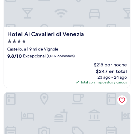
Hotel Ai Cavalieri di Venezia
Hotel Ai Cavalieri di Venezia
Propiedad
de
Castello, a 1.9 mi de Vignole
4.0
9.8
9.8/10
Excepcional
(1,007 opiniones)
estrellas
de
$215 por noche
10,
El
$247 en total
Excepcional,
precio
(1,007
23 ago - 24 ago
actual
opiniones)
Total con impuestos y cargos
es
de
Colombina Hotel
$247