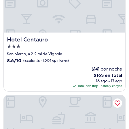
Hotel Centauro
Hotel Centauro
Propiedad
de
San Marco, a 2.2 mi de Vignole
3.0
8.6
8.6/10
Excelente
(1,004 opiniones)
estrellas
de
$141 por noche
10,
El
$163 en total
Excelente,
precio
(1,004
16 ago - 17 ago
actual
opiniones)
Total con impuestos y cargos
es
de
Unahotels Ala Venezia - Adults Only
$163