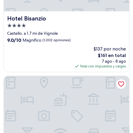
Hotel Bisanzio
Hotel Bisanzio
Propiedad
de
Castello, a 1.7 mi de Vignole
4.0
9.0
9.0/10
Magnífico
(1,002 opiniones)
estrellas
de
$137 por noche
10,
El
$161 en total
Magnífico,
precio
(1,002
7 ago - 8 ago
actual
opiniones)
Total con impuestos y cargos
es
de
Hotel Cavalletto e Doge Orseolo
$161