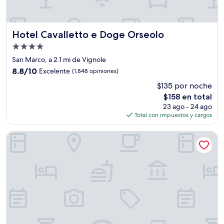
Hotel Cavalletto e Doge Orseolo
Hotel Cavalletto e Doge Orseolo
Propiedad
de
San Marco, a 2.1 mi de Vignole
4.0
8.8
8.8/10
Excelente
(1,848 opiniones)
estrellas
de
$135 por noche
10,
El
$158 en total
Excelente,
precio
(1,848
23 ago - 24 ago
actual
opiniones)
Total con impuestos y cargos
es
de
Ausonia Hungaria
$158