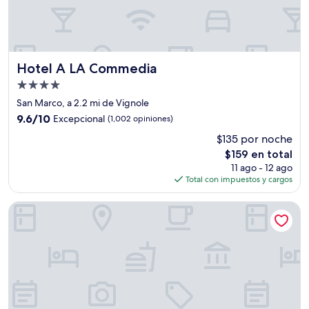
Hotel A LA Commedia
Hotel A LA Commedia
Propiedad
de
San Marco, a 2.2 mi de Vignole
4.0
9.6
9.6/10
Excepcional
(1,002 opiniones)
estrellas
de
$135 por noche
10,
El
$159 en total
Excepcional,
precio
(1,002
11 ago - 12 ago
actual
opiniones)
Total con impuestos y cargos
es
de
Hotel Abbazia
$159