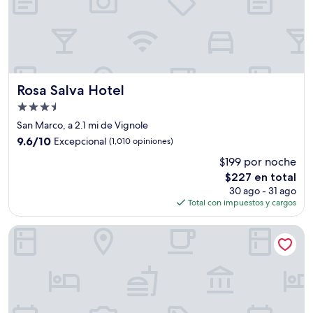
Rosa Salva Hotel
Rosa Salva Hotel
Propiedad
de
San Marco, a 2.1 mi de Vignole
3.5
9.6
9.6/10
Excepcional
(1,010 opiniones)
estrellas
de
$199 por noche
10,
El
$227 en total
Excepcional,
precio
(1,010
30 ago - 31 ago
actual
opiniones)
Total con impuestos y cargos
es
de
Hotel Centauro
$227