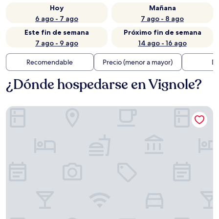
Hoy
Mañana
6 ago - 7 ago
7 ago - 8 ago
Este fin de semana
Próximo fin de semana
7 ago - 9 ago
14 ago - 16 ago
Recomendable
Precio (menor a mayor)
Di
¿Dónde hospedarse en Vignole?
Hyatt Centric Murano Venice