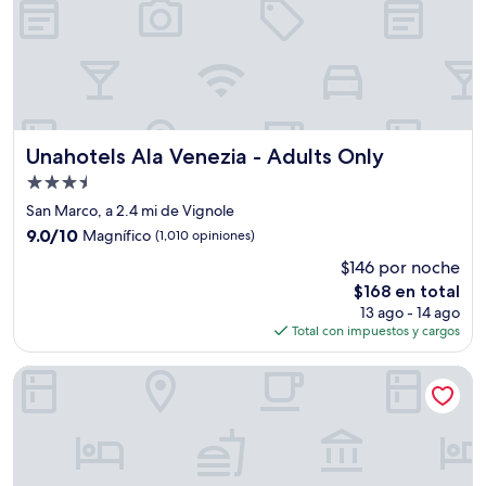
Unahotels Ala Venezia - Adults Only
Unahotels Ala Venezia - Adults Only
Propiedad
de
San Marco, a 2.4 mi de Vignole
3.5
9.0
9.0/10
Magnífico
(1,010 opiniones)
estrellas
de
$146 por noche
10,
El
$168 en total
Magnífico,
precio
(1,010
13 ago - 14 ago
actual
opiniones)
Total con impuestos y cargos
es
de
Kette Hotel
$168