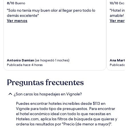
8/10
Bueno
10/10
Excel
a
cambios.
"Solo no tenía muy buen olor al llegar pero todo lo
"Hotel inc
Aplican
demás excelente"
amable! Gr
términos
Ver menos
Ver meno
adicionales.
Antonio Damian
(se hospedó 1 noches)
Ana Marth
Publicada hace 4 horas
Publicada h
Preguntas frecuentes
¿Son caros los hospedajes en Vignole?
Puedes encontrar hoteles increíbles desde $113 en
Vignole para todo tipo de presupuestos. Para encontrar
el hotel económico ideal con todo lo que necesitas en
Hoteles.com, aplica los filtros de búsqueda que quieras y
ordena los resultados por "Precio (de menor a mayor)".