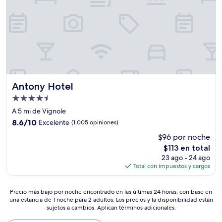
Antony Hotel
Antony Hotel
Propiedad
de
A 5 mi de Vignole
4.5
8.6
8.6/10
Excelente
(1,005 opiniones)
estrellas
de
$96 por noche
10,
El
$113 en total
Excelente,
precio
(1,005
23 ago - 24 ago
actual
opiniones)
Total con impuestos y cargos
es
de
Precio
$113
Precio más bajo por noche encontrado en las últimas 24 horas, con base en
una estancia de 1 noche para 2 adultos. Los precios y la disponibilidad están
más
sujetos a cambios. Aplican términos adicionales.
bajo
por