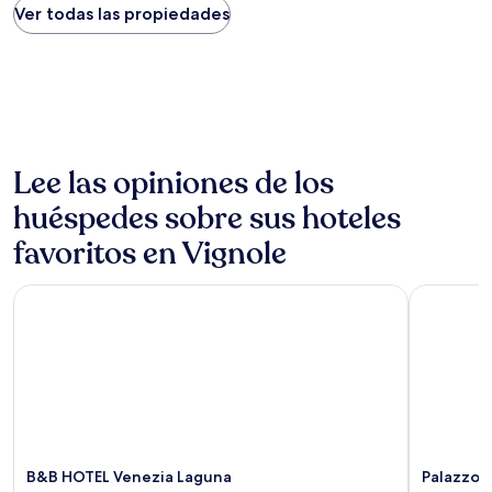
noche
Ver todas las propiedades
encontrado
en
las
últimas
24
horas,
con
base
Lee las opiniones de los
en
huéspedes sobre sus hoteles
una
estancia
favoritos en Vignole
de
1
noche
B&B HOTEL Venezia Laguna
Palazzo V
para
2
adultos.
Los
precios
y
la
disponibilidad
están
B&B HOTEL Venezia Laguna
Palazzo 
sujetos