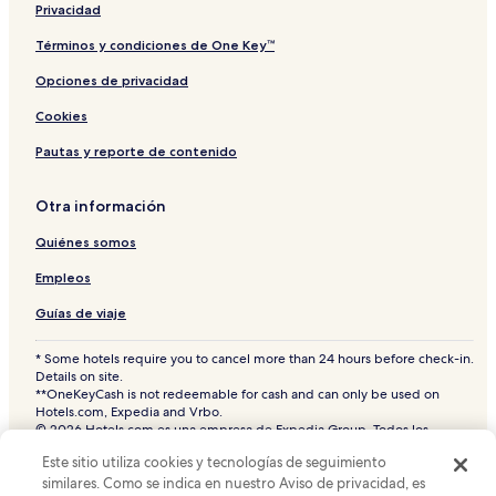
Privacidad
Hoteles con cocina cerca de Riva degli Schiavoni
Hoteles con estacionamiento en Venecia
Términos y condiciones de One Key™
Hoteles LGBTQIA en Veneto
Opciones de privacidad
Hoteles de ski en Veneto
Cookies
Casas de huéspedes en Zattere
Pautas y reporte de contenido
B&B en Venecia
Otra información
Hoteles 5 estrellas en Fondamenta Nuove
Quiénes somos
Hoteles cerca de Museo del Vidrio de Murano
Departamentos en Bacino San Marco
Empleos
Casas de huéspedes en Venecia
Guías de viaje
Hoteles de lujo cerca de Riva degli Schiavoni
* Some hotels require you to cancel more than 24 hours before check-in.
Details on site.
Casas de campo en Riva degli Schiavoni
**OneKeyCash is not redeemable for cash and can only be used on
Hoteles de playa en Venecia
Hotels.com, Expedia and Vrbo.
© 2026 Hotels.com es una empresa de Expedia Group. Todos los
Hoteles 5 estrellas en Riva degli Schiavoni
derechos reservados.
Este sitio utiliza cookies y tecnologías de seguimiento
Hoteles.com y el logotipo de Hoteles.com son marcas comerciales o
Hoteles cerca de Basílica de San Juan y San Pablo
marcas comerciales registradas de Hotels.com, L.P. CST# 2029030-50.
similares. Como se indica en nuestro Aviso de privacidad, es