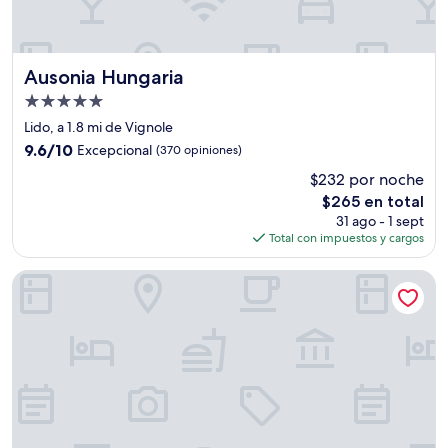
Ausonia Hungaria
Ausonia Hungaria
Propiedad
de
Lido, a 1.8 mi de Vignole
5.0
9.6
9.6/10
Excepcional
(370 opiniones)
estrellas
de
$232 por noche
10,
El
$265 en total
Excepcional,
precio
(370
31 ago - 1 sept
actual
opiniones)
Total con impuestos y cargos
es
de
Hotel Al Nuovo Teson
$265