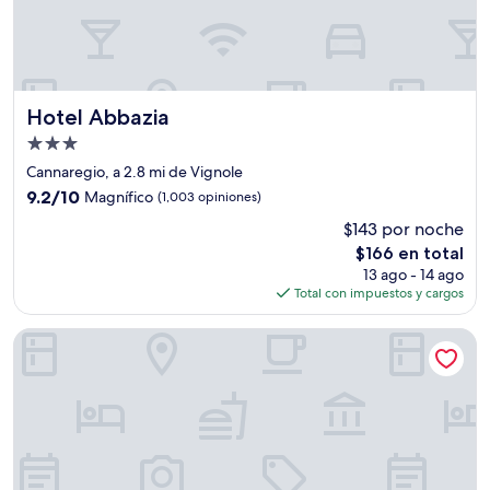
Hotel Abbazia
Hotel Abbazia
Propiedad
de
Cannaregio, a 2.8 mi de Vignole
3.0
9.2
9.2/10
Magnífico
(1,003 opiniones)
estrellas
de
$143 por noche
10,
El
$166 en total
Magnífico,
precio
(1,003
13 ago - 14 ago
actual
opiniones)
Total con impuestos y cargos
es
de
Hotel Ai Cavalieri di Venezia
$166