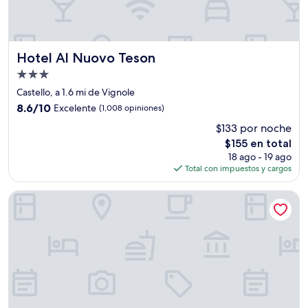
Hotel Al Nuovo Teson
Hotel Al Nuovo Teson
Propiedad
de
Castello, a 1.6 mi de Vignole
3.0
8.6
8.6/10
Excelente
(1,008 opiniones)
estrellas
de
$133 por noche
10,
El
$155 en total
Excelente,
precio
(1,008
18 ago - 19 ago
actual
opiniones)
Total con impuestos y cargos
es
de
All’Angelo Art Hotel
$155