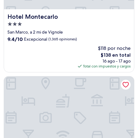
Hotel Montecarlo
Hotel Montecarlo
Propiedad
de
San Marco, a 2 mi de Vignole
3.0
9.4
9.4/10
Excepcional
(1,365 opiniones)
estrellas
de
$118 por noche
10,
El
$138 en total
Excepcional,
precio
(1,365
16 ago - 17 ago
actual
opiniones)
Total con impuestos y cargos
es
de
Hotel Bisanzio
$138