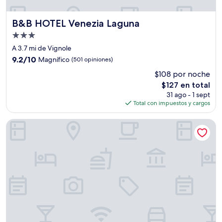
B&B HOTEL Venezia Laguna
B&B HOTEL Venezia Laguna
Propiedad
de
A 3.7 mi de Vignole
3.0
9.2
9.2/10
Magnífico
(501 opiniones)
estrellas
de
$108 por noche
10,
El
$127 en total
Magnífico,
precio
(501
31 ago - 1 sept
actual
opiniones)
Total con impuestos y cargos
es
de
Hotel Montecarlo
$127