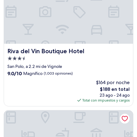
Riva del Vin Boutique Hotel
Riva del Vin Boutique Hotel
Propiedad
de
San Polo, a 2.2 mi de Vignole
3.5
9.0
9.0/10
Magnífico
(1,003 opiniones)
estrellas
de
$164 por noche
10,
El
$188 en total
Magnífico,
precio
(1,003
23 ago - 24 ago
actual
opiniones)
Total con impuestos y cargos
es
de
Antony Hotel
$188