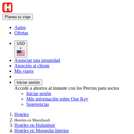
Planea tu viaje
Autos
Ofertas
USD
•
Anunciar una propiedad
Atención al cliente
Mis viajes
Iniciar sesión
Accede a ahorros al instante con los Precios para socios
Iniciar sesión
Más información sobre One Key
Sugerencias
Hoteles
Hoteles en Manzhouli
Hoteles en Hulunbuir
Hoteles en Mongolia Interior