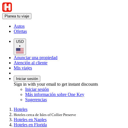
Planea tu viaje
Autos
Ofertas
USD
•
Anunciar una propiedad
Atención al cliente
Mis viajes
Iniciar sesión
Sign in with your email to get instant discounts
Iniciar sesión
Más información sobre One Key
Sugerencias
Hoteles
Hoteles cerca de Isles of Collier Preserve
Hoteles en Naples
Hoteles en Florida