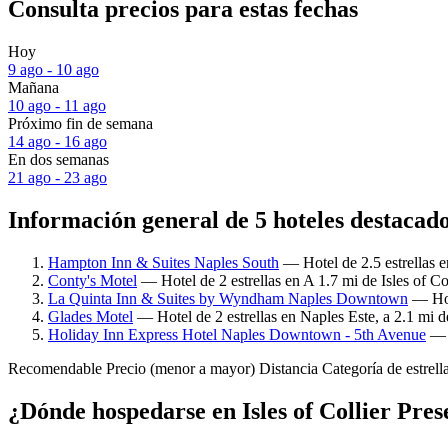
Consulta precios para estas fechas
Hoy
9 ago - 10 ago
Mañana
10 ago - 11 ago
Próximo fin de semana
14 ago - 16 ago
En dos semanas
21 ago - 23 ago
Información general de 5 hoteles destacados
Hampton Inn & Suites Naples South
— Hotel de 2.5 estrellas e
Conty's Motel
— Hotel de 2 estrellas en A 1.7 mi de Isles of Co
La Quinta Inn & Suites by Wyndham Naples Downtown
— Hote
Glades Motel
— Hotel de 2 estrellas en Naples Este, a 2.1 mi de
Holiday Inn Express Hotel Naples Downtown - 5th Avenue
— H
Recomendable
Precio (menor a mayor)
Distancia
Categoría de estrell
¿Dónde hospedarse en Isles of Collier Pres