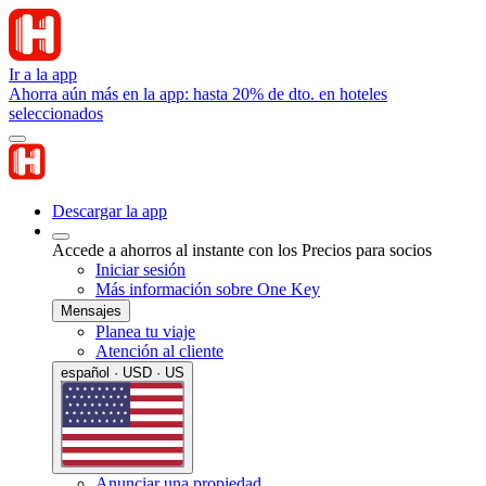
Ir a la app
Ahorra aún más en la app: hasta 20% de dto. en hoteles
seleccionados
Descargar la app
Accede a ahorros al instante con los Precios para socios
Iniciar sesión
Más información sobre One Key
Mensajes
Planea tu viaje
Atención al cliente
español · USD · US
Anunciar una propiedad