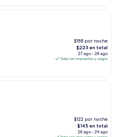
de
$259
$188 por noche
El
$223 en total
precio
27 ago - 28 ago
actual
Total con impuestos y cargos
es
de
$223
$122 por noche
El
$145 en total
precio
28 ago - 29 ago
actual