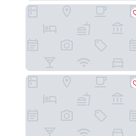
SonoLux
Le Westin Montréal