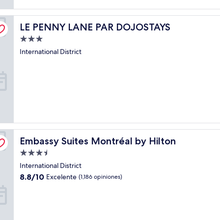
LE PENNY LANE PAR DOJOSTAYS
LE PENNY LANE PAR DOJOSTAYS
Propiedad
de
International District
3.0
estrellas
Embassy Suites Montréal by Hilton
Embassy Suites Montréal by Hilton
Propiedad
de
International District
3.5
8.8
8.8/10
Excelente
(1,186 opiniones)
estrellas
de
10,
Excelente,
(1,186