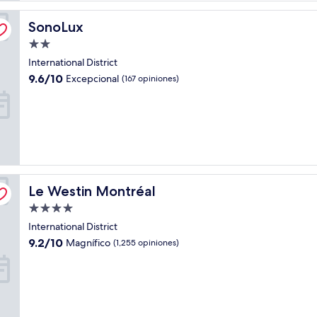
SonoLux
SonoLux
Propiedad
de
International District
2.0
9.6
9.6/10
Excepcional
(167 opiniones)
estrellas
de
10,
Excepcional,
(167
opiniones)
Le Westin Montréal
Le Westin Montréal
Propiedad
de
International District
4.0
9.2
9.2/10
Magnífico
(1,255 opiniones)
estrellas
de
10,
Magnífico,
(1,255
opiniones)