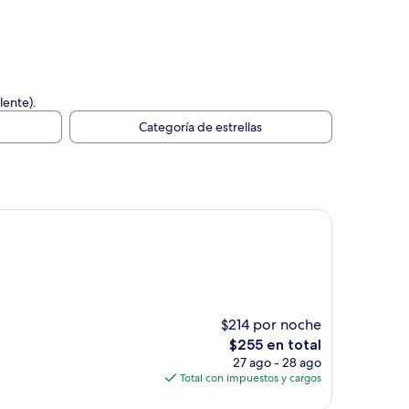
lente).
Categoría de estrellas
$214 por noche
El
$255 en total
precio
27 ago - 28 ago
actual
Total con impuestos y cargos
es