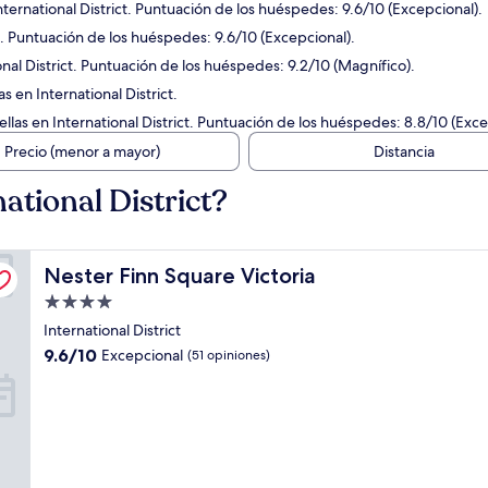
nternational District. Puntuación de los huéspedes: 9.6/10 (Excepcional).
ct. Puntuación de los huéspedes: 9.6/10 (Excepcional).
onal District. Puntuación de los huéspedes: 9.2/10 (Magnífico).
s en International District.
llas en International District. Puntuación de los huéspedes: 8.8/10 (Exce
Precio (menor a mayor)
Distancia
ational District?
Nester Finn Square Victoria
Nester Finn Square Victoria
Propiedad
de
International District
4.0
9.6
9.6/10
Excepcional
(51 opiniones)
estrellas
de
10,
Excepcional,
(51
opiniones)