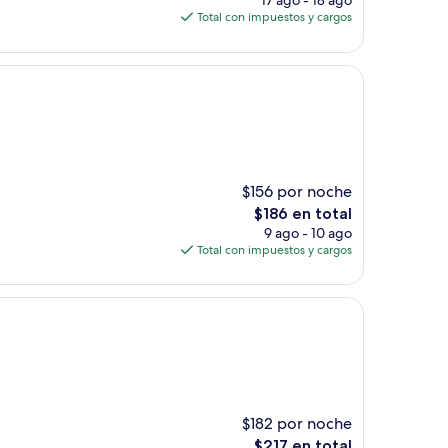
17 ago - 18 ago
actual
Total con impuestos y cargos
es
de
$364
$156 por noche
El
$186 en total
precio
9 ago - 10 ago
actual
Total con impuestos y cargos
es
de
$186
$182 por noche
El
$217 en total