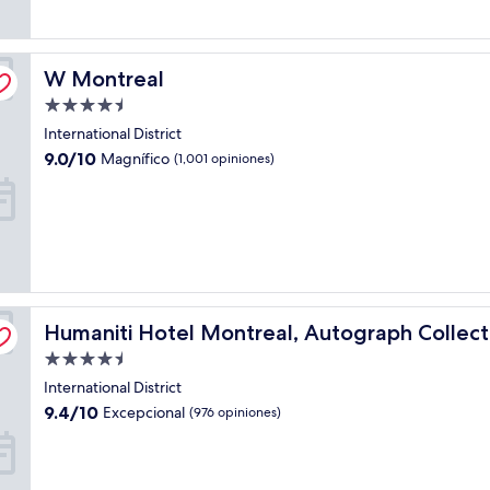
opiniones)
W Montreal
W Montreal
Propiedad
de
International District
4.5
9.0
9.0/10
Magnífico
(1,001 opiniones)
estrellas
de
10,
Magnífico,
(1,001
opiniones)
Humaniti Hotel Montreal, Autograph Collection
Humaniti Hotel Montreal, Autograph Collect
Propiedad
de
International District
4.5
9.4
9.4/10
Excepcional
(976 opiniones)
estrellas
de
10,
Excepcional,
(976