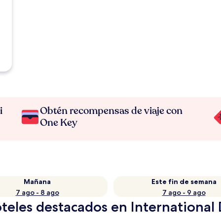
i
Obtén recompensas de viaje con
One Key
Mañana
Este fin de semana
7 ago - 8 ago
7 ago - 9 ago
teles destacados en International D