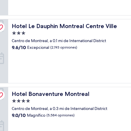
opiniones)
Hotel Le Dauphin Montreal Centre Ville
Hotel Le Dauphin Montreal Centre Ville
Propiedad
de
Centro de Montreal, a 0.1 mi de International District
3.0
9.6
9.6/10
Excepcional
(2,193 opiniones)
estrellas
de
10,
Excepcional,
(2,193
opiniones)
Hotel Bonaventure Montreal
Hotel Bonaventure Montreal
Propiedad
de
Centro de Montreal, a 0.3 mi de International District
4.0
9.0
9.0/10
Magnífico
(5,584 opiniones)
estrellas
de
10,
Magnífico,