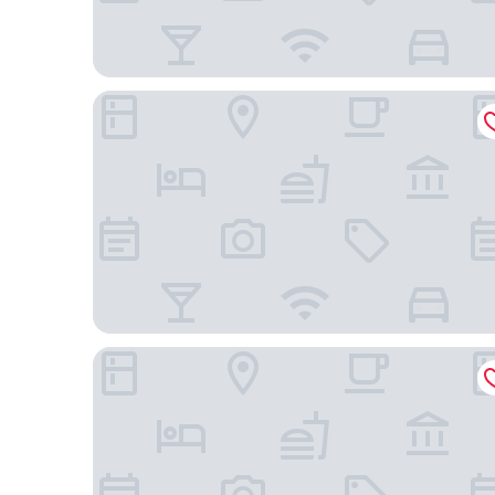
New Hotel Moxy Montreal Downtown
LHotel Montreal