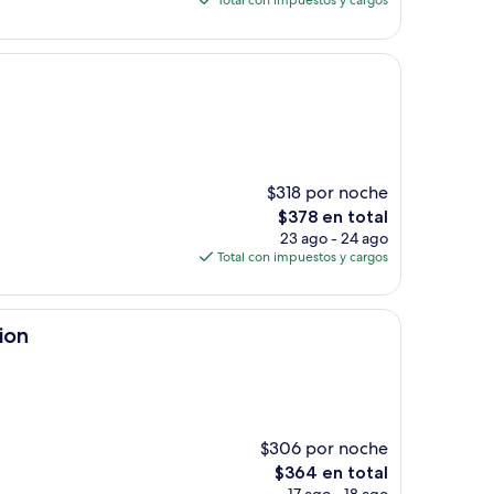
Total con impuestos y cargos
es
de
$145
$318 por noche
El
$378 en total
precio
23 ago - 24 ago
actual
Total con impuestos y cargos
es
de
$378
ion
$306 por noche
El
$364 en total
precio