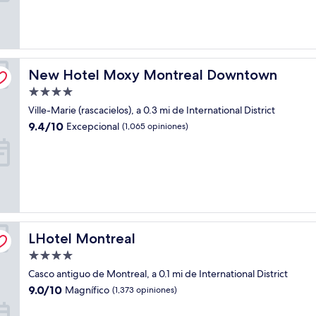
(5,584
opiniones)
New Hotel Moxy Montreal Downtown
New Hotel Moxy Montreal Downtown
Propiedad
de
Ville-Marie (rascacielos), a 0.3 mi de International District
4.0
9.4
9.4/10
Excepcional
(1,065 opiniones)
estrellas
de
10,
Excepcional,
(1,065
opiniones)
LHotel Montreal
LHotel Montreal
Propiedad
de
Casco antiguo de Montreal, a 0.1 mi de International District
4.0
9.0
9.0/10
Magnífico
(1,373 opiniones)
estrellas
de
10,