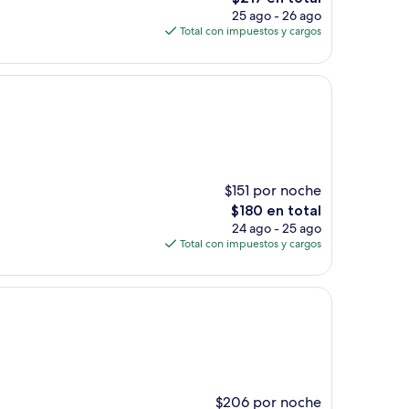
precio
25 ago - 26 ago
actual
Total con impuestos y cargos
es
de
$217
$151 por noche
El
$180 en total
precio
24 ago - 25 ago
actual
Total con impuestos y cargos
es
de
$180
$206 por noche