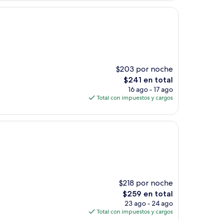
de
$255
$203 por noche
El
$241 en total
precio
16 ago - 17 ago
actual
Total con impuestos y cargos
es
de
$241
$218 por noche
El
$259 en total
precio
23 ago - 24 ago
actual
Total con impuestos y cargos
es