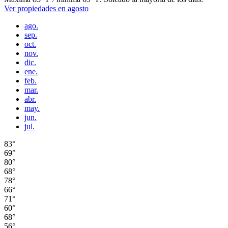
Ver propiedades en agosto
ago.
sep.
oct.
nov.
dic.
ene.
feb.
mar.
abr.
may.
jun.
jul.
83°
69°
80°
68°
78°
66°
71°
60°
68°
56°