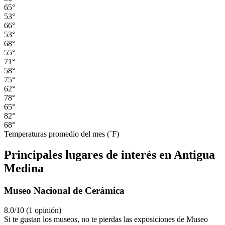
65°
53°
66°
53°
68°
55°
71°
58°
75°
62°
78°
65°
82°
68°
Temperaturas promedio del mes (˚F)
Principales lugares de interés en Antigua
Medina
Museo Nacional de Cerámica
8.0/10 (1 opinión)
Si te gustan los museos, no te pierdas las exposiciones de Museo