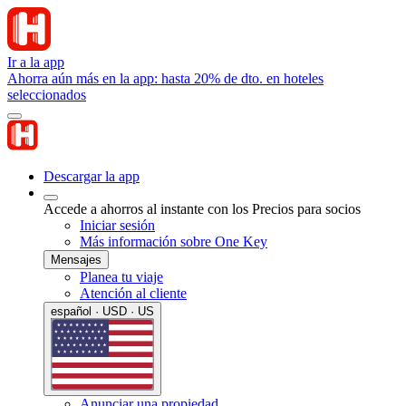
Ir a la app
Ahorra aún más en la app: hasta 20% de dto. en hoteles
seleccionados
Descargar la app
Accede a ahorros al instante con los Precios para socios
Iniciar sesión
Más información sobre One Key
Mensajes
Planea tu viaje
Atención al cliente
español · USD · US
Anunciar una propiedad