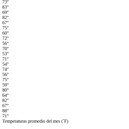
73°
83°
69°
82°
67°
75°
60°
72°
56°
70°
53°
71°
54°
74°
56°
75°
59°
80°
64°
82°
67°
88°
71°
Temperaturas promedio del mes (˚F)