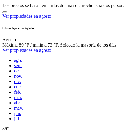
Los precios se basan en tarifas de una sola noche para dos personas
Ver propiedades en agosto
Clima típico de Agadir
Agosto
Máxima 89 °F / mínima 73 °F. Soleado la mayoría de los días.
Ver propiedades en agosto
ago.
sep.
oct.
nov.
dic.
ene.
feb.
mar.
abr.
may.
jun.
jul.
89°