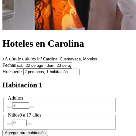
Hoteles en Carolina
¿A dónde quieres ir?
Fechas
Huéspedes
Habitación 1
Adultos
Niños
0 a 17 años
Agregar otra habitación