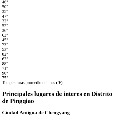
46°
50°
35°
47°
32°
52°
36°
63°
45°
73°
53°
82°
63°
88°
71°
90°
75°
Temperaturas promedio del mes (˚F)
Principales lugares de interés en Distrito
de Pingqiao
Ciudad Antigua de Chengyang