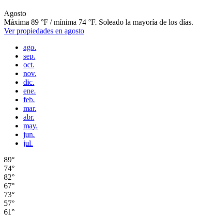
Agosto
Máxima 89 °F / mínima 74 °F. Soleado la mayoría de los días.
Ver propiedades en agosto
ago.
sep.
oct.
nov.
dic.
ene.
feb.
mar.
abr.
may.
jun.
jul.
89°
74°
82°
67°
73°
57°
61°