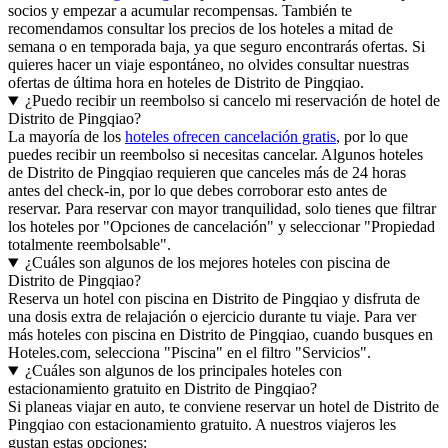
socios y empezar a acumular recompensas. También te
recomendamos consultar los precios de los hoteles a mitad de
semana o en temporada baja, ya que seguro encontrarás ofertas. Si
quieres hacer un viaje espontáneo, no olvides consultar nuestras
ofertas de última hora en hoteles de Distrito de Pingqiao.
¿Puedo recibir un reembolso si cancelo mi reservación de hotel de
Distrito de Pingqiao?
La mayoría de los
hoteles ofrecen cancelación gratis
, por lo que
puedes recibir un reembolso si necesitas cancelar. Algunos hoteles
de Distrito de Pingqiao requieren que canceles más de 24 horas
antes del check-in, por lo que debes corroborar esto antes de
reservar. Para reservar con mayor tranquilidad, solo tienes que filtrar
los hoteles por "Opciones de cancelación" y seleccionar "Propiedad
totalmente reembolsable".
¿Cuáles son algunos de los mejores hoteles con piscina de
Distrito de Pingqiao?
Reserva un hotel con piscina en Distrito de Pingqiao y disfruta de
una dosis extra de relajación o ejercicio durante tu viaje. Para ver
más hoteles con piscina en Distrito de Pingqiao, cuando busques en
Hoteles.com, selecciona "Piscina" en el filtro "Servicios".
¿Cuáles son algunos de los principales hoteles con
estacionamiento gratuito en Distrito de Pingqiao?
Si planeas viajar en auto, te conviene reservar un hotel de Distrito de
Pingqiao con estacionamiento gratuito. A nuestros viajeros les
gustan estas opciones: