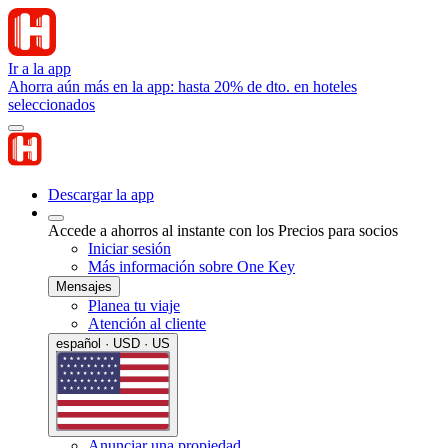
Ir a la app
Ahorra aún más en la app: hasta 20% de dto. en hoteles
seleccionados
Descargar la app
Accede a ahorros al instante con los Precios para socios
Iniciar sesión
Más información sobre One Key
Mensajes
Planea tu viaje
Atención al cliente
español · USD · US
Anunciar una propiedad