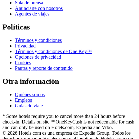
Sala de prensa
Anunciarte con nosotros
Agentes de viajes
Políticas
Términos y condiciones
Privacidad
Términos y condiciones de One Key™
Opciones de privacidad
Cookies
Pautas y reporte de contenido
Otra información
Quiénes somos
Empleos
Guías de viaje
* Some hotels require you to cancel more than 24 hours before
check-in. Details on site.
**OneKeyCash is not redeemable for cash
and can only be used on Hotels.com, Expedia and Vrbo.
© 2026 Hotels.com es una empresa de Expedia Group. Todos los
derechos reservados.
Hoteles.com y el logotipo de Hoteles.com son