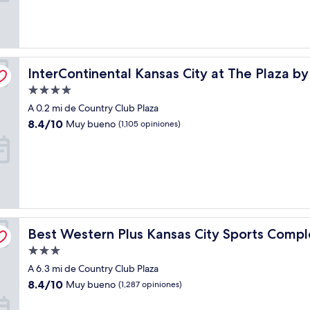
(1,729
opiniones)
InterContinental Kansas City at The Plaza by IHG
InterContinental Kansas City at The Plaza b
Propiedad
de
A 0.2 mi de Country Club Plaza
4.0
8.4
8.4/10
Muy bueno
(1,105 opiniones)
estrellas
de
10,
Muy
bueno,
(1,105
opiniones)
tel
Best Western Plus Kansas City Sports Complex Hotel
Best Western Plus Kansas City Sports Compl
Propiedad
de
A 6.3 mi de Country Club Plaza
3.0
8.4
8.4/10
Muy bueno
(1,287 opiniones)
estrellas
de
10,