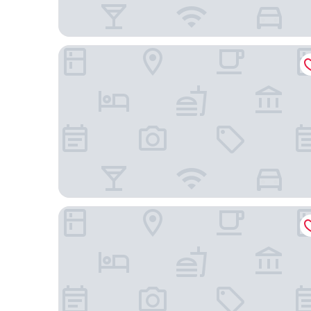
Crowne Plaza Kansas City Downtown by IHG
La Quinta Inn & Suites by Wyndham Kansas City Be