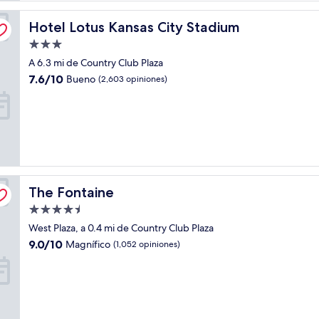
Hotel Lotus Kansas City Stadium
Hotel Lotus Kansas City Stadium
Propiedad
de
A 6.3 mi de Country Club Plaza
3.0
7.6
7.6/10
Bueno
(2,603 opiniones)
estrellas
de
10,
Bueno,
(2,603
opiniones)
The Fontaine
The Fontaine
Propiedad
de
West Plaza, a 0.4 mi de Country Club Plaza
4.5
9.0
9.0/10
Magnífico
(1,052 opiniones)
estrellas
de
10,
Magnífico,
(1,052
opiniones)