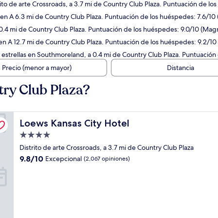
rito de arte Crossroads, a 3.7 mi de Country Club Plaza. Puntuación de lo
 en A 6.3 mi de Country Club Plaza. Puntuación de los huéspedes: 7.6/10
 0.4 mi de Country Club Plaza. Puntuación de los huéspedes: 9.0/10 (Magn
en A 12.7 mi de Country Club Plaza. Puntuación de los huéspedes: 9.2/10
estrellas en Southmoreland, a 0.4 mi de Country Club Plaza. Puntuación 
Precio (menor a mayor)
Distancia
ry Club Plaza?
Loews Kansas City Hotel
Loews Kansas City Hotel
Propiedad
de
Distrito de arte Crossroads, a 3.7 mi de Country Club Plaza
4.0
9.8
9.8/10
Excepcional
(2,067 opiniones)
estrellas
de
10,
Excepcional,
(2,067
opiniones)