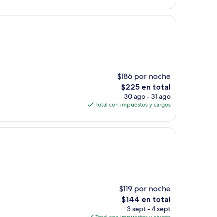
de
$183
$186 por noche
El
$225 en total
precio
30 ago - 31 ago
actual
Total con impuestos y cargos
es
de
$225
$119 por noche
El
$144 en total
precio
3 sept - 4 sept
actual