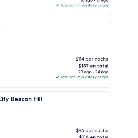
16 ago - 17 ago
actual
Total con impuestos y cargos
es
de
$147
G
$114 por noche
El
$137 en total
precio
23 ago - 24 ago
actual
Total con impuestos y cargos
es
de
$137
ill
ity Beacon Hill
$96 por noche
El
$116 en total