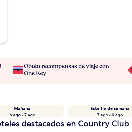
i
Obtén recompensas de viaje con
One Key
Mañana
Este fin de semana
6 ago - 7 ago
7 ago - 9 ago
teles destacados en Country Club 