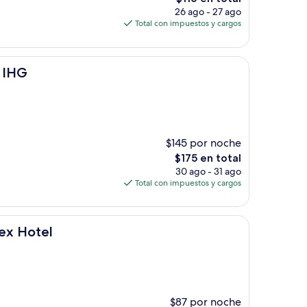
precio
26 ago - 27 ago
actual
Total con impuestos y cargos
es
de
$116
y IHG
$145 por noche
El
$175 en total
precio
30 ago - 31 ago
actual
Total con impuestos y cargos
es
de
$175
ex Hotel
$87 por noche