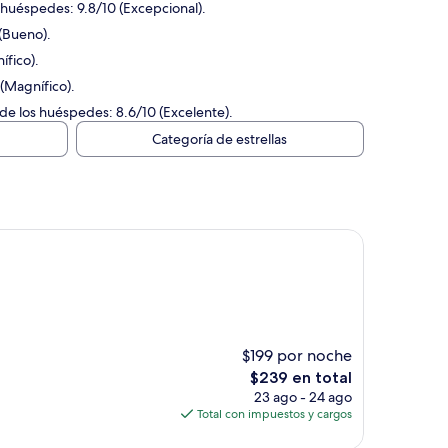
s huéspedes: 9.8/10 (Excepcional).
 (Bueno).
ífico).
 (Magnífico).
de los huéspedes: 8.6/10 (Excelente).
Categoría de estrellas
$199 por noche
El
$239 en total
precio
23 ago - 24 ago
actual
Total con impuestos y cargos
es