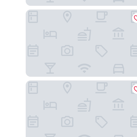
Margaritaville Hotel Kansas City
Kansas City Marriott Country Club Plaza