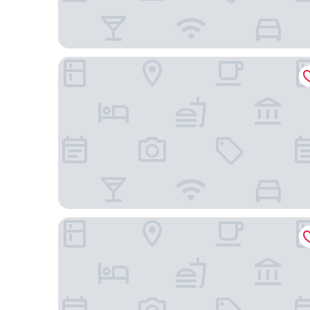
InterContinental Kansas City at The Plaza by IHG
Best Western Plus Kansas City Sports Complex Ho