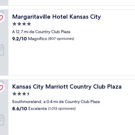
Margaritaville Hotel Kansas City
Margaritaville Hotel Kansas City
Propiedad
de
A 12.7 mi de Country Club Plaza
4.0
9.2
9.2/10
Magnífico
(807 opiniones)
estrellas
de
10,
Magnífico,
(807
opiniones)
Kansas City Marriott Country Club Plaza
Kansas City Marriott Country Club Plaza
Propiedad
de
Southmoreland, a 0.4 mi de Country Club Plaza
3.5
8.6
8.6/10
Excelente
(1,013 opiniones)
estrellas
de
10,
Excelente,
(1,013