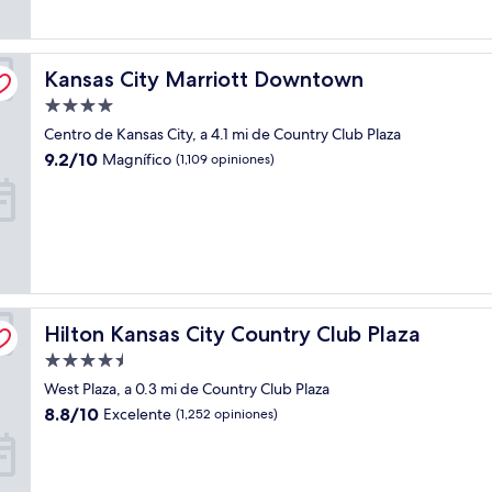
opiniones)
Kansas City Marriott Downtown
Kansas City Marriott Downtown
Propiedad
de
Centro de Kansas City, a 4.1 mi de Country Club Plaza
4.0
9.2
9.2/10
Magnífico
(1,109 opiniones)
estrellas
de
10,
Magnífico,
(1,109
opiniones)
Hilton Kansas City Country Club Plaza
Hilton Kansas City Country Club Plaza
Propiedad
de
West Plaza, a 0.3 mi de Country Club Plaza
4.5
8.8
8.8/10
Excelente
(1,252 opiniones)
estrellas
de
10,
Excelente,
(1,252