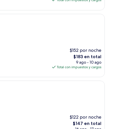
Total con impuestos y cargos
es
de
$144
$152 por noche
El
$183 en total
precio
9 ago - 10 ago
actual
Total con impuestos y cargos
es
de
$183
$122 por noche
El
$147 en total
precio