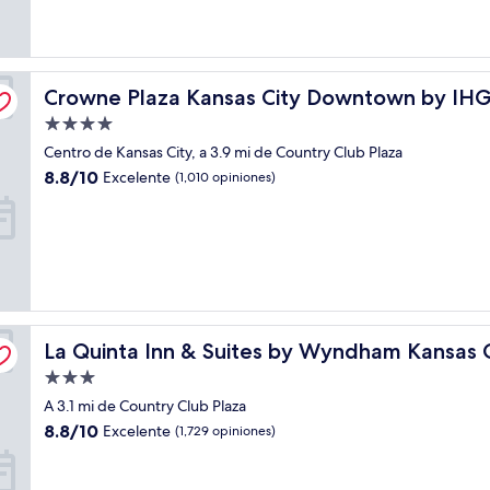
opiniones)
Crowne Plaza Kansas City Downtown by IHG
Crowne Plaza Kansas City Downtown by IH
Propiedad
de
Centro de Kansas City, a 3.9 mi de Country Club Plaza
4.0
8.8
8.8/10
Excelente
(1,010 opiniones)
estrellas
de
10,
Excelente,
(1,010
opiniones)
acon Hill
La Quinta Inn & Suites by Wyndham Kansas City Beacon H
La Quinta Inn & Suites by Wyndham Kansas C
Propiedad
de
A 3.1 mi de Country Club Plaza
3.0
8.8
8.8/10
Excelente
(1,729 opiniones)
estrellas
de
10,
Excelente,