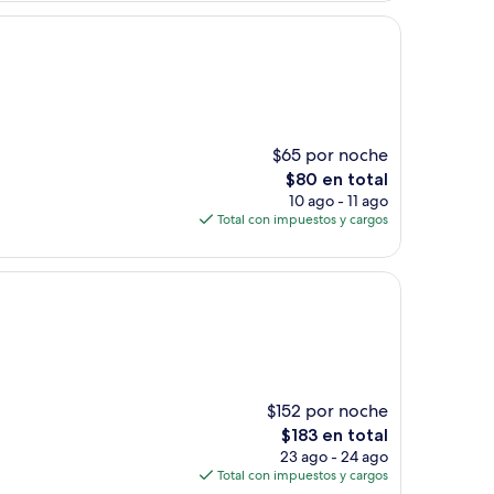
de
$239
$65 por noche
El
$80 en total
precio
10 ago - 11 ago
actual
Total con impuestos y cargos
es
de
$80
$152 por noche
El
$183 en total
precio
23 ago - 24 ago
actual
Total con impuestos y cargos
es