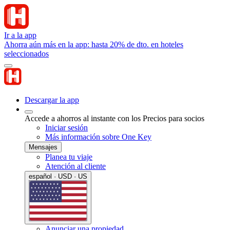
Ir a la app
Ahorra aún más en la app: hasta 20% de dto. en hoteles
seleccionados
Descargar la app
Accede a ahorros al instante con los Precios para socios
Iniciar sesión
Más información sobre One Key
Mensajes
Planea tu viaje
Atención al cliente
español · USD · US
Anunciar una propiedad