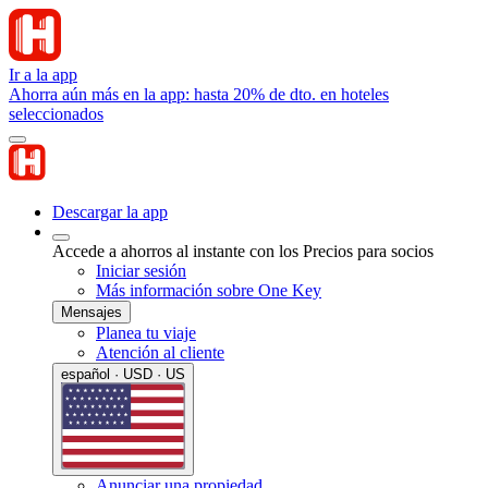
Ir a la app
Ahorra aún más en la app: hasta 20% de dto. en hoteles
seleccionados
Descargar la app
Accede a ahorros al instante con los Precios para socios
Iniciar sesión
Más información sobre One Key
Mensajes
Planea tu viaje
Atención al cliente
español · USD · US
Anunciar una propiedad