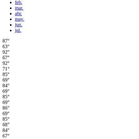
feb.
mar.
abr.
may.
jun.
jul.
87°
63°
92°
67°
92°
71°
85°
69°
84°
69°
85°
69°
86°
69°
85°
68°
84°
67°