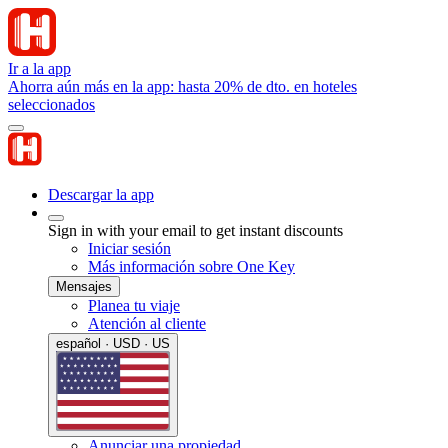
Ir a la app
Ahorra aún más en la app: hasta 20% de dto. en hoteles
seleccionados
Descargar la app
Sign in with your email to get instant discounts
Iniciar sesión
Más información sobre One Key
Mensajes
Planea tu viaje
Atención al cliente
español · USD · US
Anunciar una propiedad