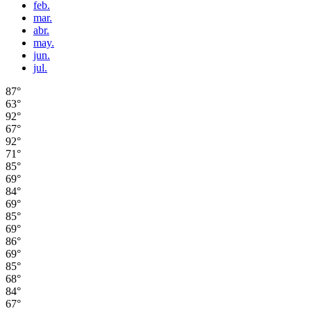
feb.
mar.
abr.
may.
jun.
jul.
87°
63°
92°
67°
92°
71°
85°
69°
84°
69°
85°
69°
86°
69°
85°
68°
84°
67°